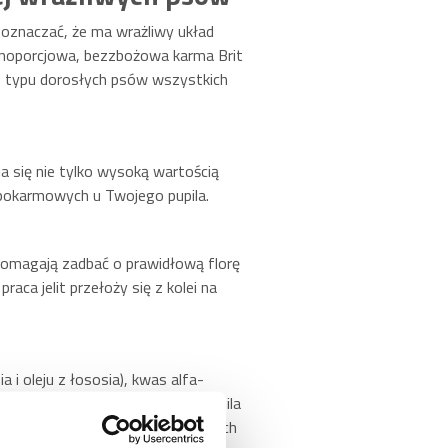
 oznaczać, że ma wrażliwy układ
łnoporcjowa, bezzbożowa karma Brit
o typu dorosłych psów wszystkich
 się nie tylko wysoką wartością
 pokarmowych u Twojego pupila.
) pomagają zadbać o prawidłową florę
aca jelit przełoży się z kolei na
 i oleju z łososia), kwas alfa-
gą sprawić, że skóra Twojego pupila
ziałanie łagodzące przy ewentualnych