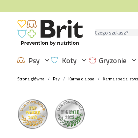
Przejdź do treści
Szukaj
Psy
Koty
Gryzonie
Strona główna
/
Psy
/
Karma dla psa
/
Karma specjalistyc