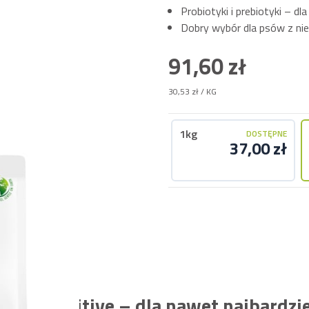
Probiotyki i prebiotyki – dla
Dobry wybór dla psów z ni
91,60 zł
30,53 zł
/ KG
1kg
DOSTĘPNE
37,00 zł
Free Sensitive – dla nawet najbardz