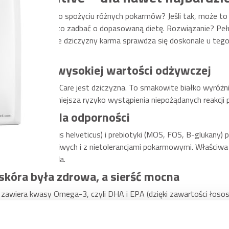
enne lub skórne po spożyciu różnych pokarmów? Jeśli tak, może to
owe, dlatego warto zadbać o dopasowaną dietę. Rozwiązanie? Pe
pracowana na bazie dziczyzny karma sprawdza się doskonale u teg
e białko o wysokiej wartości odżywczej
formuły Brit Care jest dziczyzna. To smakowite białko wyróżnia
wne, przez co zmniejsza ryzyko wystąpienia niepożądanych reakcji
– wsparcie dla odporności
otyki (Lactobacillus helveticus) i prebiotyki (MOS, FOS, B-glukany
ażne u psów wrażliwych i z nietolerancjami pokarmowymi. Właściwa pr
żnego przyjaciela.
skóra była zdrowa, a sierść mocna
zawiera kwasy Omega-3, czyli DHA i EPA (dzięki zawartości łososia
e) oraz kwas laurynowy (źródłem olej kokosowy). Te składniki pomo
 a sierść mocniejsza i bardziej lśniąca. Co więcej, mogą wykazać d