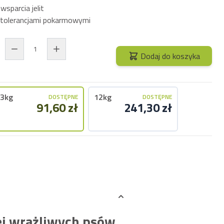
 wsparcia jelit
etolerancjami pokarmowymi
Dodaj do koszyka
3kg
12kg
DOSTĘPNE
DOSTĘPNE
91,60 zł
241,30 zł
iej wrażliwych psów