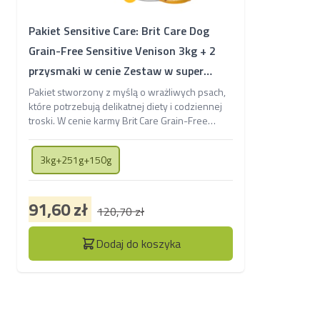
Pakiet Sensitive Care: Brit Care Dog
Grain-Free Sensitive Venison 3kg + 2
przysmaki w cenie Zestaw w super
okazji
Pakiet stworzony z myślą o wrażliwych psach,
które potrzebują delikatnej diety i codziennej
troski. W cenie karmy Brit Care Grain-Free
Sensitive Venison znajdziesz także dwa
funkcjonalne przysmaki - Skin & Coat Krill
3kg+251g+150g
wspierający skórę i sierść oraz dentystyczne
sticki Teeth & Gums pomagające zadbać o
higienę jamy ustnej Twojego pupila.
91,60 zł
120,70 zł
Dodaj do koszyka