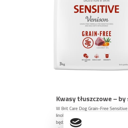
Czy Twój pies miewał problemy trawi
pokarmowy lub nietolerancje pokarm
Care Dog Grain-Free Sensitive! Ta o
ras.
Dziczyzna – lekkostrawn
Podstawowym elementem bezzbożowej 
odżywczą, ale również jest lekkostra
Probiotyki i prebiotyki 
Zawarte w recepturze Brit Care probi
bakteryjną jelit – a to szczególnie w
lepszą odporność u Twojego czworono
Kwasy tłuszczowe – by 
W Brit Care Dog Grain-Free Sensitive 
linolenowy ALA (źródłem siemię lnian
będzie zdrowsza i bardziej nawilżona,