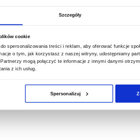
rcie ważnych procesów fizjologicznych
Szczegóły
na wspiera wzrok Twojego pupila oraz prawidłową pracę mięśnia s
ytwarza go sam w wystarczającej ilości!
 plików cookie
re Dog Grain-Free Sensitive, by zapewnić o
do spersonalizowania treści i reklam, aby oferować funkcje sp
szystkim do wagi i wieku psa podziel na 1-2 równe porcje i poda
ormacje o tym, jak korzystasz z naszej witryny, udostępniamy p
ą wodą – w zależności od tego, która wersja bardziej smakuje Twoj
Partnerzy mogą połączyć te informacje z innymi danymi otrzym
dotychczas podawaną i stopniowo w ciągu tygodnia zwiększaj codz
nia z ich usług.
Spersonalizuj
Z