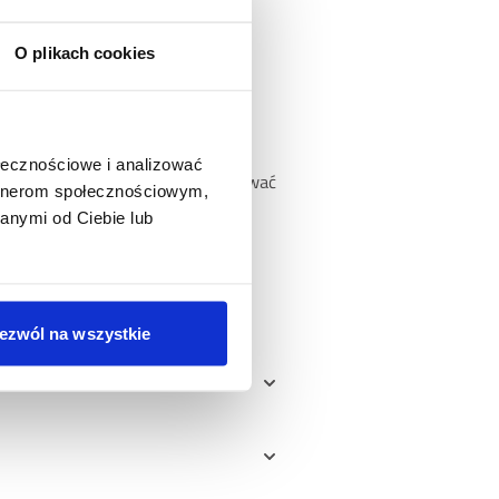
O plikach cookies
ercowego. Tego składnika Twój
czekiwane efekty?
ołecznościowe i analizować
waj w ciągu dnia. Możesz ją serwować
artnerom społecznościowym,
emu pupilowi. Jeśli podajesz nową
anymi od Ciebie lub
ienną dawkę, by ułatwić psu
ezwól na wszystkie