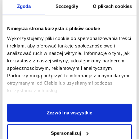
Zgoda
Szczegóły
O plikach cookies
Niniejsza strona korzysta z plików cookie
Wykorzystujemy pliki cookie do spersonalizowania treści
i reklam, aby oferować funkcje społecznościowe i
analizować ruch w naszej witrynie. Informacje o tym, jak
korzystasz z naszej witryny, udostępniamy partnerom
społecznościowym, reklamowym i analitycznym.
Partnerzy mogą połączyć te informacje z innymi danymi
otrzymanymi od Ciebie lub uzyskanymi podczas
korzystania z ich usług.
Brit Premium Cat Kitten, kurczak, 300 g
Pełnoporcjowa karma dla kociąt
Zezwól na wszystkie
Pełnoporcjowa, zbilansowana karma dla kociąt i kotek w
okresie ciąży lub laktacji. Na bazie kurczaka z błonnikiem i
probiotykami. Wspiera wzrost, rozwój mięśni i kości oraz
odporność.
Spersonalizuj