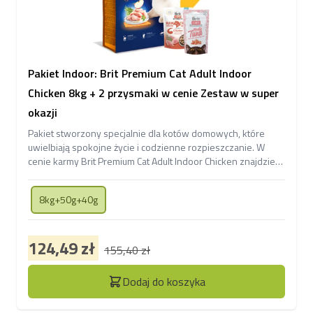
Pakiet Indoor: Brit Premium Cat Adult Indoor
Chicken 8kg + 2 przysmaki w cenie Zestaw w super
okazji
Pakiet stworzony specjalnie dla kotów domowych, które
uwielbiają spokojne życie i codzienne rozpieszczanie. W
cenie karmy Brit Premium Cat Adult Indoor Chicken znajdziesz
także dwa smakowite przysmaki – Raw Treat Indoor &
Antistress wspierający dobre samopoczucie oraz Meaty
8kg+50g+40g
Snack z tuńczykiem dla prawdziwych futrzastych smakoszy.
124,49 zł
155,40 zł
Dodaj do koszyka