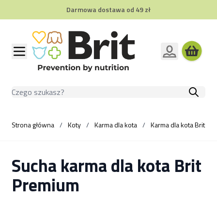
Darmowa dostawa od 49 zł
Przejdź do treści
Szukaj
Strona główna
/
Koty
/
Karma dla kota
/
Karma dla kota Brit Pr
Sucha karma dla kota Brit
Premium