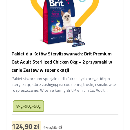
Pakiet dla Kotów Sterylizowanych: Brit Premium
Cat Adult Sterilized Chicken 8kg + 2 przysmaki w
cenie Zestaw w super okazji
Pakiet stworzony specjalnie dla futrzastych przyjaciół po
sterylizacji, które zasługują na codzienną troskę i smakowite
rozpieszczanie. W cenie karmy Brit Premium Cat Adult
Sterilized Chicken znajdziesz także dwa przysmaki –
kremowe Creamy Treats with Liver oraz Functional Snack
8kg+90g+50g
Urinary wspierający układ moczowy kotów
124,90 zł
145,86 zł