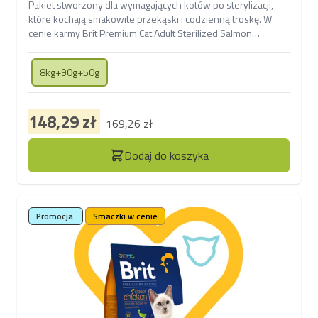
Pakiet stworzony dla wymagających kotów po sterylizacji,
które kochają smakowite przekąski i codzienną troskę. W
cenie karmy Brit Premium Cat Adult Sterilized Salmon
znajdziesz także dwa przysmaki - kremowe Creamy Treats
with Rabbit oraz Functional Snack Digestion wspierający
8kg+90g+50g
prawidłowe trawienie.
148,29 zł
169,26 zł
Dodaj do koszyka
Promocja
Smaczki w cenie