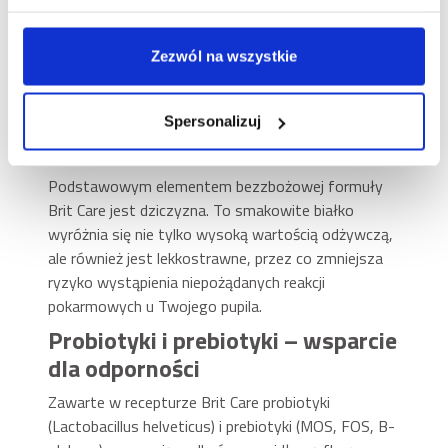
Pełnoporcjowa, bezzbożowa karma Brit Care Dog
Grain-Free Sensitive! Ta opracowana na bazie
Zezwól na wszystkie
dziczyzny karma sprawdza się doskonale u tego
typu dorosłych psów wszystkich ras.
Dziczyzna – lekkostrawne białko
Spersonalizuj
o wysokiej wartości odżywczej
Podstawowym elementem bezzbożowej formuły
Brit Care jest dziczyzna. To smakowite białko
wyróżnia się nie tylko wysoką wartością odżywczą,
ale również jest lekkostrawne, przez co zmniejsza
ryzyko wystąpienia niepożądanych reakcji
pokarmowych u Twojego pupila.
Probiotyki i prebiotyki – wsparcie
dla odporności
Zawarte w recepturze Brit Care probiotyki
(Lactobacillus helveticus) i prebiotyki (MOS, FOS, B-