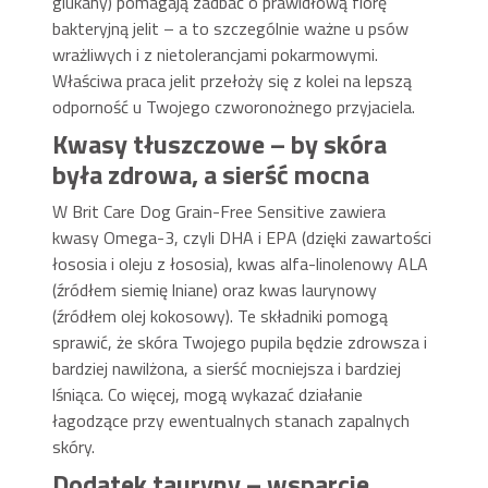
glukany) pomagają zadbać o prawidłową florę
bakteryjną jelit – a to szczególnie ważne u psów
wrażliwych i z nietolerancjami pokarmowymi.
Właściwa praca jelit przełoży się z kolei na lepszą
odporność u Twojego czworonożnego przyjaciela.
Kwasy tłuszczowe – by skóra
była zdrowa, a sierść mocna
W Brit Care Dog Grain-Free Sensitive zawiera
kwasy Omega-3, czyli DHA i EPA (dzięki zawartości
łososia i oleju z łososia), kwas alfa-linolenowy ALA
(źródłem siemię lniane) oraz kwas laurynowy
(źródłem olej kokosowy). Te składniki pomogą
sprawić, że skóra Twojego pupila będzie zdrowsza i
bardziej nawilżona, a sierść mocniejsza i bardziej
lśniąca. Co więcej, mogą wykazać działanie
łagodzące przy ewentualnych stanach zapalnych
skóry.
Dodatek tauryny – wsparcie