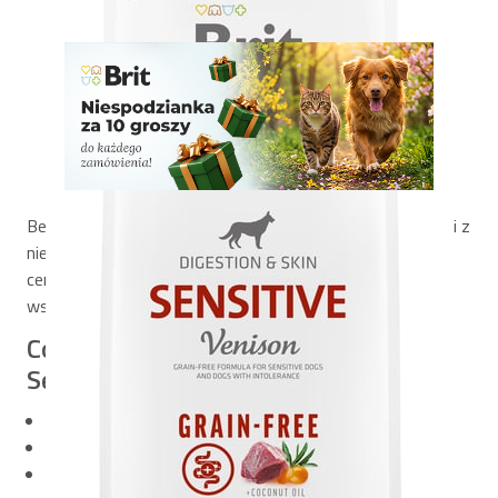
Bezzbożowa, pełnoporcjowa karma dla psów wrażliwych i z
nietolerancją pokarmową. Na bazie dziczyzny. Bogata w
cenne składniki odżywcze. Idealna dla dorosłych psów
wszystkich ras.
Co wyróżnia Brit Care Dog Grain-Free
Sensitive?
Pełnoporcjowa, bezzbożowa receptura
Dziczyzna – białko o wysokiej wartości odżywczej
Olej kokosowy – wsparcie skóry i sierści