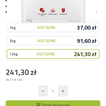
Z łososiem – źródło kwasów DHA i EPA
Probiotyki i prebiotyki – dla wsparcia jelit
Dobry wybór dla psów z nietolerancjami pokarmowymi
37,00 zł
1kg
DOSTĘPNE
91,60 zł
3kg
DOSTĘPNE
241,30 zł
12kg
DOSTĘPNE
241,30 zł
20,11 zł
/ KG
Dodaj do koszyka