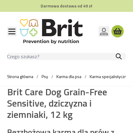
Darmowa dostawa od 49 zł
Przejdź do treści
Szukaj
Strona główna
/
Psy
/
Karma dla psa
/
Karma specjalistyczna d
Brit Care Dog Grain-Free
Sensitive, dziczyzna i
ziemniaki, 12 kg
Bezzbożowa karma dla psów z