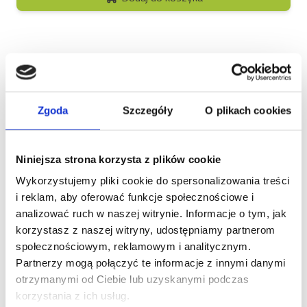
Opis
Zgoda
Szczegóły
O plikach cookies
Brit Care Dog Grain-Free
Sensitive – dla nawet
Niniejsza strona korzysta z plików cookie
Wykorzystujemy pliki cookie do spersonalizowania treści
najbardziej wrażliwych
i reklam, aby oferować funkcje społecznościowe i
psów
analizować ruch w naszej witrynie. Informacje o tym, jak
korzystasz z naszej witryny, udostępniamy partnerom
Czy Twój pies miewał problemy trawienne lub
społecznościowym, reklamowym i analitycznym.
skórne po spożyciu różnych pokarmów? Jeśli tak,
Partnerzy mogą połączyć te informacje z innymi danymi
może to oznaczać, że ma wrażliwy układ
otrzymanymi od Ciebie lub uzyskanymi podczas
pokarmowy lub nietolerancje pokarmowe, dlatego
korzystania z ich usług.
warto zadbać o dopasowaną dietę. Rozwiązanie?