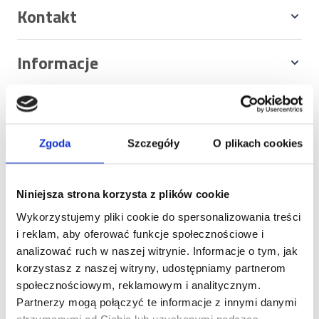
Kontakt
Informacje
Sklep
Zgoda
Szczegóły
O plikach cookies
Zwróć produkty
Zwroty i reklamacje
Niniejsza strona korzysta z plików cookie
Blog
Wykorzystujemy pliki cookie do spersonalizowania treści
Mapa witryny
i reklam, aby oferować funkcje społecznościowe i
analizować ruch w naszej witrynie. Informacje o tym, jak
Zaobserwuj nas
korzystasz z naszej witryny, udostępniamy partnerom
społecznościowym, reklamowym i analitycznym.
Partnerzy mogą połączyć te informacje z innymi danymi
otrzymanymi od Ciebie lub uzyskanymi podczas