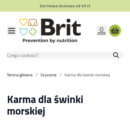
Darmowa dostawa od 49 zł
Przejdź do treści
Szukaj
Strona główna
/
Gryzonie
/
Karma dla świnki morskiej
Karma dla świnki
morskiej