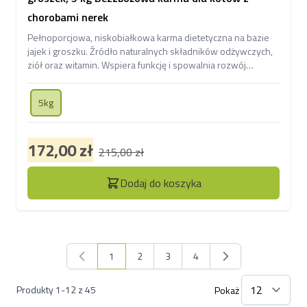
chorobami nerek
Pełnoporcjowa, niskobiałkowa karma dietetyczna na bazie
jajek i groszku. Źródło naturalnych składników odżywczych,
ziół oraz witamin. Wspiera funkcję i spowalnia rozwój
niewydolności nerek.
5kg
172,00 zł
215,00 zł
Dodaj do koszyka
1
2
3
4
Aktualnie czytasz stronę
Strona
Strona
Strona
Produkty
1
-
12
z
45
Pokaż