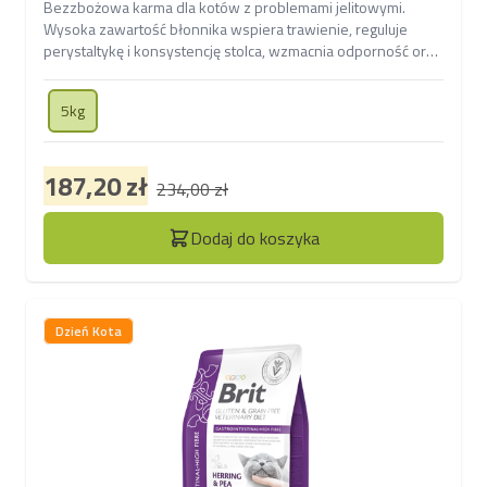
Bezzbożowa karma dla kotów z problemami jelitowymi.
Wysoka zawartość błonnika wspiera trawienie, reguluje
perystaltykę i konsystencję stolca, wzmacnia odporność oraz
zdrowie skóry i sierści.
5kg
187,20 zł
234,00 zł
Dodaj do koszyka
Dzień Kota