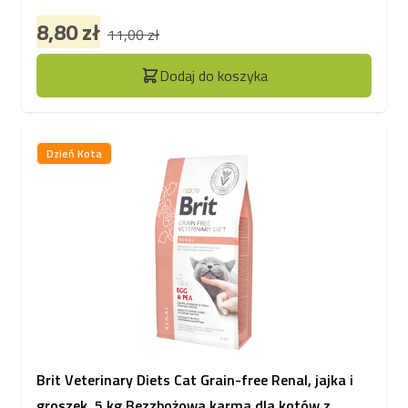
8,80 zł
11,00 zł
Dodaj do koszyka
Dzień Kota
Brit Veterinary Diets Cat Grain-free Renal, jajka i
groszek, 5 kg Bezzbożowa karma dla kotów z