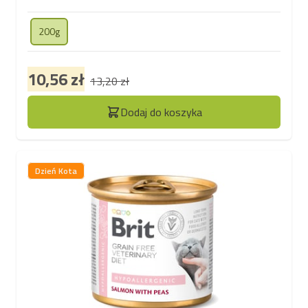
disacharydów u kota.
200g
10,56 zł
13,20 zł
Dodaj do koszyka
Dzień Kota