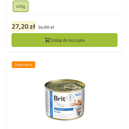
400g
27,20 zł
34,00 zł
Dodaj do koszyka
Dzień Kota