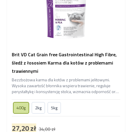
Brit VD Cat Grain free Gastrointestinal High Fibre,
śledź z łososiem Karma dla kotów z problemami
trawiennymi
Bezzbożowa karma dla kotów z problemami jelitowymi.
Wysoka zawartość błonnika wspiera trawienie, reguluje
perystaltykę i konsystencję stolca, wzmacnia odporność oraz
zdrowie skóry i sierści.
400g
2kg
5kg
27,20 zł
34,00 zł