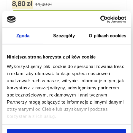
8,80 zł
11,00 zł
Dodaj do koszyka
Zgoda
Szczegóły
O plikach cookies
Dzień Kota
Niniejsza strona korzysta z plików cookie
Wykorzystujemy pliki cookie do spersonalizowania treści
i reklam, aby oferować funkcje społecznościowe i
analizować ruch w naszej witrynie. Informacje o tym, jak
korzystasz z naszej witryny, udostępniamy partnerom
społecznościowym, reklamowym i analitycznym.
Partnerzy mogą połączyć te informacje z innymi danymi
otrzymanymi od Ciebie lub uzyskanymi podczas
Brit Grain Free Veterinary Diet Cat Renal, tuńczyk i
korzystania z ich usług.
łosoś, 200 g Pełnoporcjowa karma dla kotów z