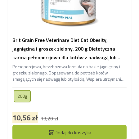
Brit Grain Free Veterinary Diet Cat Obesity,
jagnięcina i groszek zielony, 200 g Dietetyczna
karma pełnoporcjowa dla kotów z nadwagą lub
otyłością
Pełnoporcjowa, bezzbożowa formuła na bazie jagnięciny i
groszku zielonego. Dopasowana do potrzeb kotów
zmagających się nadwagą lub otyłością. Wspiera utrzymanie
optymalnej masy ciała.
200g
10,56 zł
13,20 zł
Dodaj do koszyka