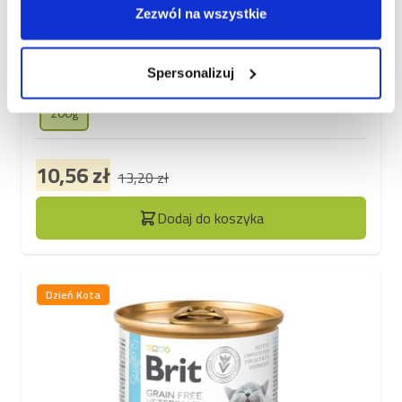
niewydolnością nerek
Zezwól na wszystkie
Pełnoporcjowa, dietetyczna karma dla kotów. Na bazie
tuńczyka i łososia z dodatkiem groszku zielonego. Ze
składnikami aktywnymi wspomagającymi funkcje nerek w
Spersonalizuj
przypadku ich chronicznej niewydolności.
200g
10,56 zł
13,20 zł
Dodaj do koszyka
Dzień Kota