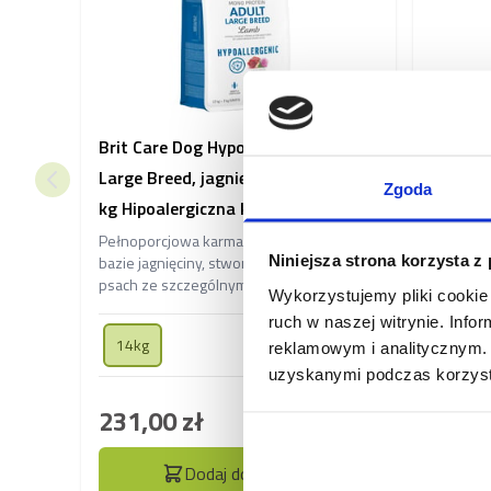
Brit Care Dog Hypoallergenic Adult
Brit Ca
Large Breed, jagnięcina i ryż, 12 + 2
Medium 
Zgoda
kg Hipoalergiczna karma dla
2 kg Hi
dorosłych psów dużych ras
dorosły
Pełnoporcjowa karma wysokiej jakości na
Pełnopor
bazie jagnięciny, stworzona z myślą o
Niniejsza strona korzysta z
dorosłyc
psach ze szczególnymi wymaganiami
jagnięcin
Wykorzystujemy pliki cookie 
żywieniowymi, chroniąc ich układ
Minimaliz
ruch w naszej witrynie. Inf
pokarmowy i odporność. Dedykowana
alergiczn
14kg
14kg
reklamowym i analitycznym. 
dużym psom powyżej 25 kg.
uzyskanymi podczas korzysta
231,00 zł
227,6
Dodaj do koszyka