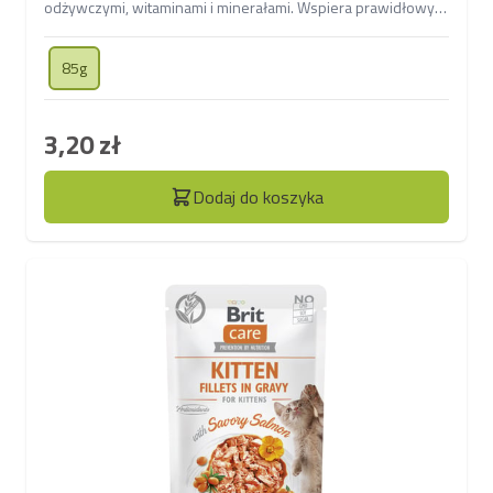
odżywczymi, witaminami i minerałami. Wspiera prawidłowy
wzrost i rozwój oraz zdrowie serca i wzroku dzięki
zawartości tauryny.
85g
3,20 zł
Dodaj do koszyka