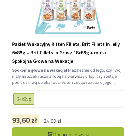
Pakiet Wakacyjny Kitten Fillets: Brit Fillets in Jelly
6x85g + Brit Fillets in Gravy 18x85g + mata
Spokojna Głowa na Wakacje
Spokojna głowa na wakacje!
Niezależnie od tego, czy Twój
mały mruczek rusza z Tobą na pierwszy urlop, czy zostaje
pod troskliwą opieką rodziny, ten zestaw zadba o jego
codzienny komfort, prawidłowy rozwój i pełny brzuszek. W
środku znajdziesz zapas aż
24 saszetek lekkostrawnej
24x85g
karmy Brit Care Cat Kitten z delikatnymi filecikami w
sosie i galaretce oraz praktyczną, matę pod miski.
Wszystko w wyjątkowej supercenie!
93,60 zł
124,80 zł
Dodaj do koszyka