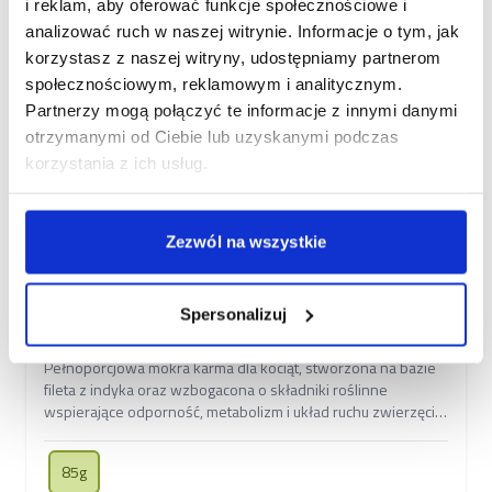
i reklam, aby oferować funkcje społecznościowe i
analizować ruch w naszej witrynie. Informacje o tym, jak
korzystasz z naszej witryny, udostępniamy partnerom
społecznościowym, reklamowym i analitycznym.
Partnerzy mogą połączyć te informacje z innymi danymi
otrzymanymi od Ciebie lub uzyskanymi podczas
korzystania z ich usług.
Zezwól na wszystkie
Brit Care Cat Kitten Fillets in Gravy, indyk, rokitnik
zwyczajny i nasturcja Pełnoporcjowa mokra karma
Spersonalizuj
dla kociąt
Pełnoporcjowa mokra karma dla kociąt, stworzona na bazie
fileta z indyka oraz wzbogacona o składniki roślinne
wspierające odporność, metabolizm i układ ruchu zwierzęcia.
Formuła bez zawartości zbóż.
85g