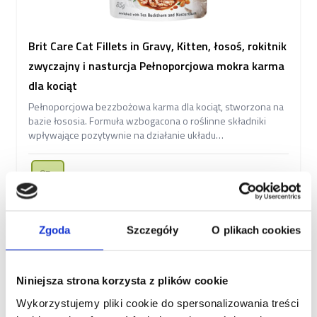
Brit Care Cat Fillets in Gravy, Kitten, łosoś, rokitnik
zwyczajny i nasturcja Pełnoporcjowa mokra karma
dla kociąt
Pełnoporcjowa bezzbożowa karma dla kociąt, stworzona na
bazie łososia. Formuła wzbogacona o roślinne składniki
wpływające pozytywnie na działanie układu
odpornościowego, trawiennego i moczowego.
85g
5,20 zł
Zgoda
Szczegóły
O plikach cookies
Dodaj do koszyka
Niniejsza strona korzysta z plików cookie
Wykorzystujemy pliki cookie do spersonalizowania treści