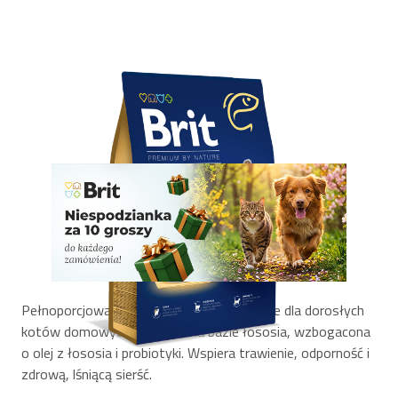
Pełnoporcjowa karma stworzona specjalnie dla dorosłych
kotów domowych. Formuła na bazie łososia, wzbogacona
o olej z łososia i probiotyki. Wspiera trawienie, odporność i
zdrową, lśniącą sierść.