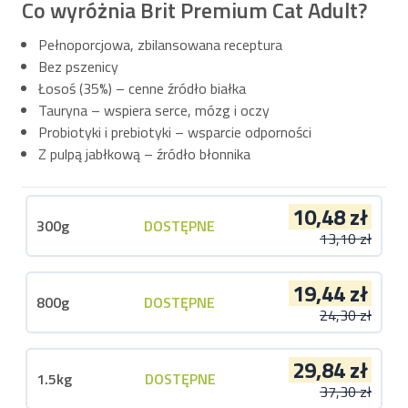
Co wyróżnia Brit Premium Cat Adult?
Pełnoporcjowa, zbilansowana receptura
Bez pszenicy
Łosoś (35%) – cenne źródło białka
Tauryna – wspiera serce, mózg i oczy
Probiotyki i prebiotyki – wsparcie odporności
Z pulpą jabłkową – źródło błonnika
10,48 zł
300g
DOSTĘPNE
13,10 zł
19,44 zł
800g
DOSTĘPNE
24,30 zł
29,84 zł
1.5kg
DOSTĘPNE
37,30 zł