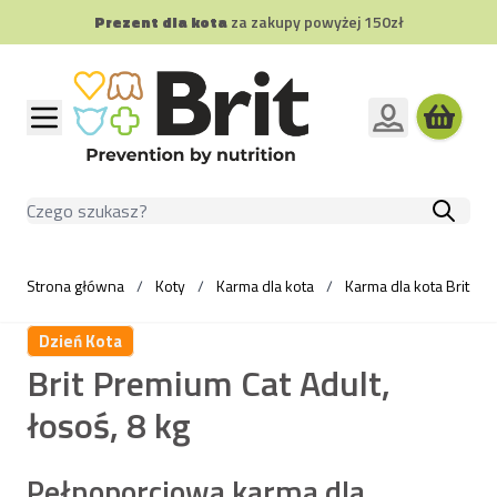
Prezent dla kota
Darmowa dostawa od 49 zł
za zakupy powyżej 150zł
Przejdź do treści
Szukaj
Strona główna
/
Koty
/
Karma dla kota
/
Karma dla kota Brit Pr
Dzień Kota
Brit Premium Cat Adult,
łosoś, 8 kg
Pełnoporcjowa karma dla