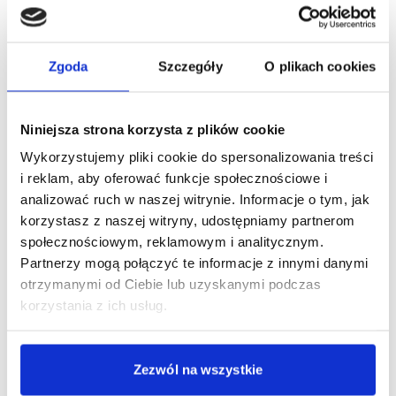
Opis
Zgoda
Szczegóły
O plikach cookies
Brit Premium Cat Adult –
pełnoporcjowa karma dla
Niniejsza strona korzysta z plików cookie
kotów dorosłych
Wykorzystujemy pliki cookie do spersonalizowania treści
Twój kot zasługuje na dietę, która nie tylko
i reklam, aby oferować funkcje społecznościowe i
dostarczy mu energii, ale również wesprze jego
analizować ruch w naszej witrynie. Informacje o tym, jak
zdrowie i naturalną odporność. Taki właśnie cel
korzystasz z naszej witryny, udostępniamy partnerom
spełnia pełnoporcjowa karma Brit Premium Cat
społecznościowym, reklamowym i analitycznym.
Adult z łososiem, stworzona z myślą o dorosłych
Partnerzy mogą połączyć te informacje z innymi danymi
kotach. Dzięki zbilansowanej recepturze i wysokiej
otrzymanymi od Ciebie lub uzyskanymi podczas
jakości składnikom stanowi idealny wybór dla
korzystania z ich usług.
każdego dorosłego kota.
Łosoś – białko i kwasy Omega-3
Zezwól na wszystkie
dla zdrowia i witalności