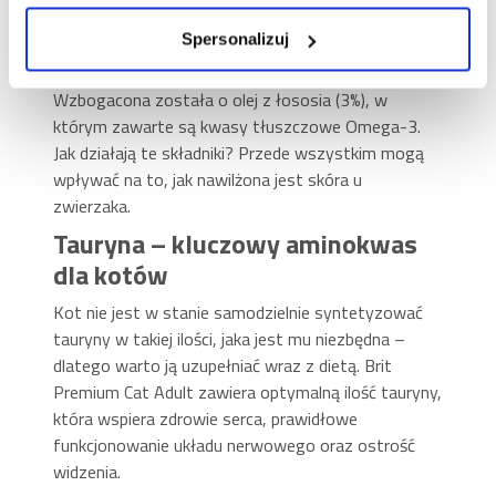
Formuła Brit Premium oparta jest na łososiu –
Spersonalizuj
lekkostrawnym źródle białka, które wspiera kondycję
mięśni i pomaga utrzymać optymalną wagę.
Wzbogacona została o olej z łososia (3%), w
którym zawarte są kwasy tłuszczowe Omega-3.
Jak działają te składniki? Przede wszystkim mogą
wpływać na to, jak nawilżona jest skóra u
zwierzaka.
Tauryna – kluczowy aminokwas
dla kotów
Kot nie jest w stanie samodzielnie syntetyzować
tauryny w takiej ilości, jaka jest mu niezbędna –
dlatego warto ją uzupełniać wraz z dietą. Brit
Premium Cat Adult zawiera optymalną ilość tauryny,
która wspiera zdrowie serca, prawidłowe
funkcjonowanie układu nerwowego oraz ostrość
widzenia.