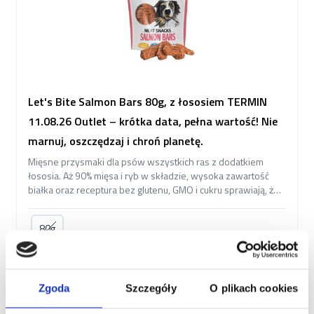
Let's Bite Salmon Bars 80g, z łososiem TERMIN
11.08.26 Outlet – krótka data, pełna wartość! Nie
marnuj, oszczędzaj i chroń planetę.
Mięsne przysmaki dla psów wszystkich ras z dodatkiem
łososia. Aż 90% mięsa i ryb w składzie, wysoka zawartość
białka oraz receptura bez glutenu, GMO i cukru sprawiają, że
Let’s Bite Salmon Bars to idealna nagroda i codzienna
przekąska dla psa.
80g
8,00 zł
15,50 zł
Zgoda
Szczegóły
O plikach cookies
Niedostępne