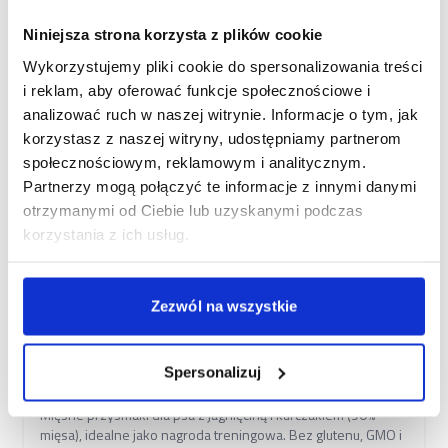
Niniejsza strona korzysta z plików cookie
Wykorzystujemy pliki cookie do spersonalizowania treści
OUTLET
i reklam, aby oferować funkcje społecznościowe i
analizować ruch w naszej witrynie. Informacje o tym, jak
korzystasz z naszej witryny, udostępniamy partnerom
społecznościowym, reklamowym i analitycznym.
Partnerzy mogą połączyć te informacje z innymi danymi
otrzymanymi od Ciebie lub uzyskanymi podczas
korzystania z ich usług.
Zezwól na wszystkie
LET’S BITE Mięsne przysmaki z jagnięciny i
kurczaka 80g TERMIN 12/08/26 Outlet – krótka
Spersonalizuj
data, pełna wartość! Nie marnuj, oszczędzaj i chroń
planetę.
Mięsne przysmaki dla psa z jagnięciną i kurczakiem (90%
mięsa), idealne jako nagroda treningowa. Bez glutenu, GMO i