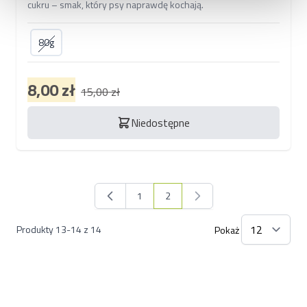
cukru – smak, który psy naprawdę kochają.
80g
8,00 zł
15,00 zł
Niedostępne
1
2
Strona
Aktualnie czytasz stronę
Produkty
13
-
14
z
14
Pokaż