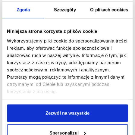
Karma dla psów z problemami żołądkowo-
jelitowymi o obniżonej zawartości tłuszczu
Weterynaryjna karma dietetyczna, stworzona dla psów z
Zgoda
Szczegóły
O plikach cookies
wrażliwym układem trawiennym oraz problemami jelitowymi
i trzustkowymi. Bezzbożowa receptura o niskiej zawartości
tłuszczu, na bazie tuńczyka.
Niniejsza strona korzysta z plików cookie
400g
Wykorzystujemy pliki cookie do spersonalizowania treści
i reklam, aby oferować funkcje społecznościowe i
analizować ruch w naszej witrynie. Informacje o tym, jak
30,00 zł
korzystasz z naszej witryny, udostępniamy partnerom
społecznościowym, reklamowym i analitycznym.
Dodaj do koszyka
Partnerzy mogą połączyć te informacje z innymi danymi
otrzymanymi od Ciebie lub uzyskanymi podczas
korzystania z ich usług.
Zezwól na wszystkie
Spersonalizuj