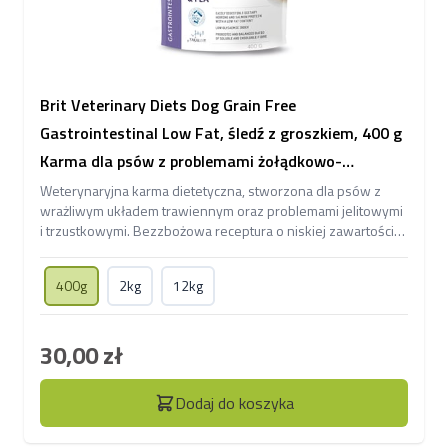
Brit Veterinary Diets Dog Grain Free
Gastrointestinal Low Fat, śledź z groszkiem, 400 g
Karma dla psów z problemami żołądkowo-
jelitowymi o obniżonej zawartości tłuszczu
Weterynaryjna karma dietetyczna, stworzona dla psów z
wrażliwym układem trawiennym oraz problemami jelitowymi
i trzustkowymi. Bezzbożowa receptura o niskiej zawartości
tłuszczu, na bazie tuńczyka.
400g
2kg
12kg
30,00 zł
Dodaj do koszyka