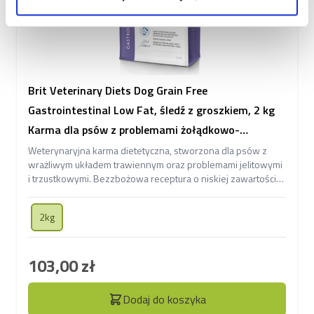
Brit Veterinary Diets Dog Grain Free
Gastrointestinal Low Fat, śledź z groszkiem, 2 kg
Karma dla psów z problemami żołądkowo-
jelitowymi o obniżonej zawartości tłuszczu
Weterynaryjna karma dietetyczna, stworzona dla psów z
wrażliwym układem trawiennym oraz problemami jelitowymi
i trzustkowymi. Bezzbożowa receptura o niskiej zawartości
tłuszczu, na bazie tuńczyka.
2kg
103,00 zł
Dodaj do koszyka