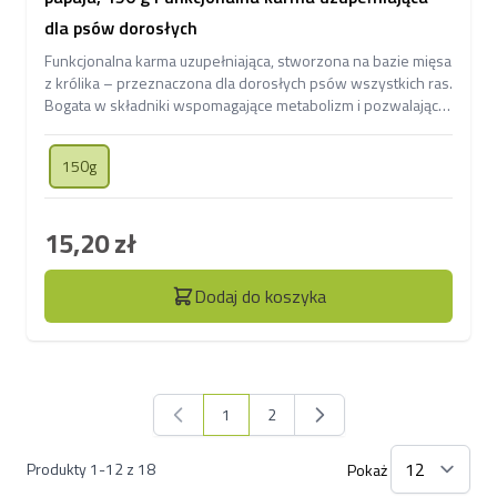
dla psów dorosłych
Funkcjonalna karma uzupełniająca, stworzona na bazie mięsa
z królika – przeznaczona dla dorosłych psów wszystkich ras.
Bogata w składniki wspomagające metabolizm i pozwalające
na lepszą kontrolę wagi.
150g
15,20 zł
Dodaj do koszyka
1
2
Aktualnie czytasz stronę
Strona
Produkty
1
-
12
z
18
Pokaż