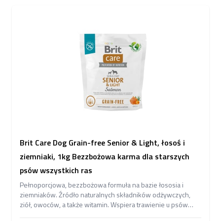
Brit Care Dog Grain-free Senior & Light, łosoś i
ziemniaki, 1kg Bezzbożowa karma dla starszych
psów wszystkich ras
Pełnoporcjowa, bezzbożowa formuła na bazie łososia i
ziemniaków. Źródło naturalnych składników odżywczych,
ziół, owoców, a także witamin. Wspiera trawienie u psów
starszych oraz ze skłonnością do przybierania na wadze.