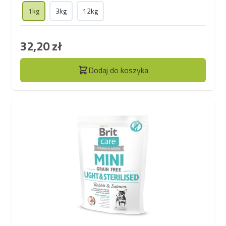
1kg
3kg
12kg
32,20 zł
Dodaj do koszyka