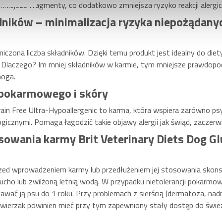
mniejsze fragmenty, co dodatkowo zmniejsza ryzyko reakcji alergic
dników – minimalizacja ryzyka niepożądanyc
czona liczba składników. Dzięki temu produkt jest idealny do diet
 Dlaczego? Im mniej składników w karmie, tym mniejsze prawdopo
noga.
 pokarmowego i skóry
rain Free Ultra-Hypoallergenic to karma, która wspiera zarówno p
ogicznymi. Pomaga łagodzić takie objawy alergii jak świąd, zaczerw
sowania karmy Brit Veterinary Diets Dog Gl
rzed wprowadzeniem karmy lub przedłużeniem jej stosowania skonsul
cho lub zwilżoną letnią wodą. W przypadku nietolerancji pokarmow
wać ją psu do 1 roku. Przy problemach z sierścią (dermatoza, nad
wierzak powinien mieć przy tym zapewniony stały dostęp do śwież