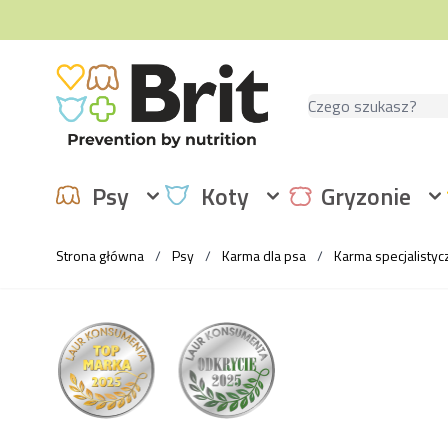
Przejdź do treści
Szukaj
Psy
Koty
Gryzonie
Strona główna
/
Psy
/
Karma dla psa
/
Karma specjalistyc