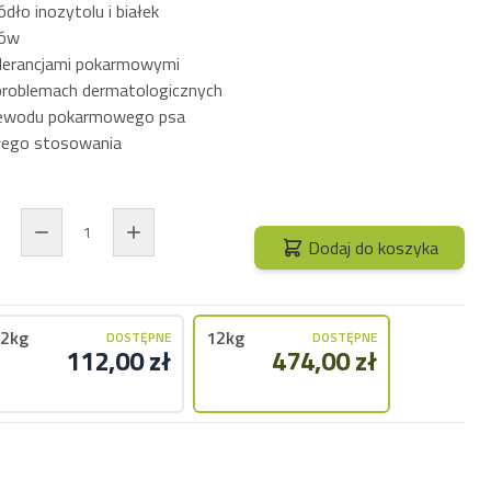
dło inozytolu i białek
ków
tolerancjami pokarmowymi
problemach dermatologicznych
zewodu pokarmowego psa
łego stosowania
Dodaj do koszyka
2kg
12kg
DOSTĘPNE
DOSTĘPNE
112,00 zł
474,00 zł