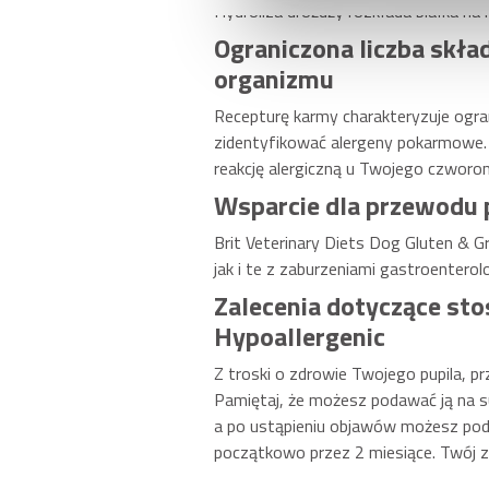
Hydroliza drożdży rozkłada białka na 
Ograniczona liczba skła
organizmu
Recepturę karmy charakteryzuje ograni
zidentyfikować alergeny pokarmowe.
reakcję alergiczną u Twojego czworo
Wsparcie dla przewodu
Brit Veterinary Diets Dog Gluten & G
jak i te z zaburzeniami gastroenterol
Zalecenia dotyczące sto
Hypoallergenic
Z troski o zdrowie Twojego pupila, p
Pamiętaj, że możesz podawać ją na su
a po ustąpieniu objawów możesz poda
początkowo przez 2 miesiące. Twój z