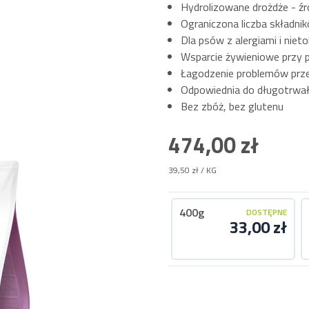
Hydrolizowane drożdże - źró
Ograniczona liczba składni
Dla psów z alergiami i nie
Wsparcie żywieniowe przy 
Łagodzenie problemów pr
Odpowiednia do długotrwa
Bez zbóż, bez glutenu
474,00 zł
39,50 zł
/ KG
400g
DOSTĘPNE
33,00 zł