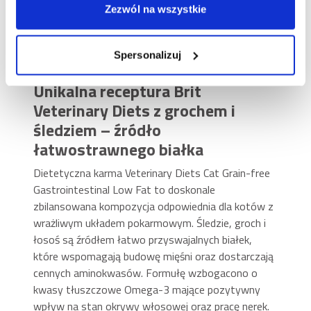
karma o obniżonej zawartości tłuszczów. Starannie
Zezwól na wszystkie
dobrane składniki ułatwiają trawienie i wspierają
układ pokarmowy kotów mających częste biegunki,
wymioty, zapalenia trzustki lub zaburzenia
Spersonalizuj
wchłaniania lipidów.
Unikalna receptura Brit
Veterinary Diets z grochem i
śledziem – źródło
łatwostrawnego białka
Dietetyczna karma Veterinary Diets Cat Grain-free
Gastrointestinal Low Fat to doskonale
zbilansowana kompozycja odpowiednia dla kotów z
wrażliwym układem pokarmowym. Śledzie, groch i
łosoś są źródłem łatwo przyswajalnych białek,
które wspomagają budowę mięśni oraz dostarczają
cennych aminokwasów. Formułę wzbogacono o
kwasy tłuszczowe Omega-3 mające pozytywny
wpływ na stan okrywy włosowej oraz pracę nerek.