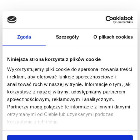
Zgoda
Szczegóły
O plikach cookies
Opis
Brit Veterinary Diets Cat
Niniejsza strona korzysta z plików cookie
Grain-free Gastrointestinal
Wykorzystujemy pliki cookie do spersonalizowania treści
Low Fat – sucha karma dla
i reklam, aby oferować funkcje społecznościowe i
analizować ruch w naszej witrynie. Informacje o tym, jak
kotów ze schorzeniami
korzystasz z naszej witryny, udostępniamy partnerom
układu pokarmowego
społecznościowym, reklamowym i analitycznym.
Partnerzy mogą połączyć te informacje z innymi danymi
Twój kot ma częste problemy jelitowo-żołądkowe
otrzymanymi od Ciebie lub uzyskanymi podczas
w wyniku schorzeń lub nieprawidłowej diety? Brit
korzystania z ich usług.
Veterinary Diets Cat Grain-free Gastrointestinal
Low Fat to bezzbożowa, pełnoporcjowa sucha