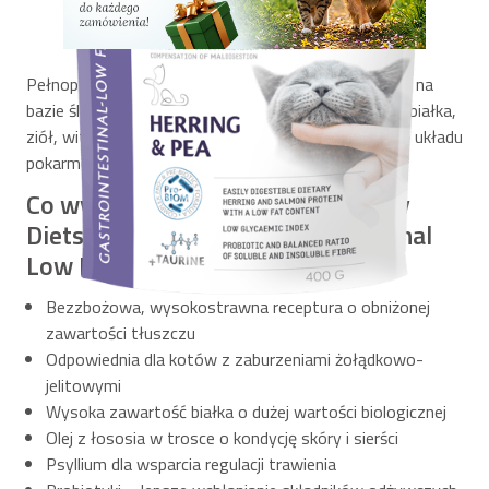
Pełnoporcjowa, bezzbożowa formuła weterynaryjna na
bazie śledzia i grochu. Źródło łatwo przyswajalnego białka,
ziół, witamin i minerałów. Wspiera prawidłową pracę układu
pokarmowego u kotów z zaburzeniami trawienia.
Co wyróżnia karmę Brit Veterinary
Diets Cat Grain-free Gastrointestinal
Low Fat?
Bezzbożowa, wysokostrawna receptura o obniżonej
zawartości tłuszczu
Odpowiednia dla kotów z zaburzeniami żołądkowo-
jelitowymi
Wysoka zawartość białka o dużej wartości biologicznej
Olej z łososia w trosce o kondycję skóry i sierści
Psyllium dla wsparcia regulacji trawienia