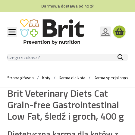
Darmowa dostawa od 49 zł
Przejdź do treści
Szukaj
Strona główna
/
Koty
/
Karma dla kota
/
Karma specjalistyczna 
Brit Veterinary Diets Cat
Grain-free Gastrointestinal
Low Fat, śledź i groch, 400 g
Dietetyczna karma dla kotów z