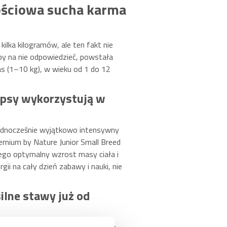
ościowa sucha karma
kilka kilogramów, ale ten fakt nie
 by na nie odpowiedzieć, powstała
as (1–10 kg), w wieku od 1 do 12
e psy wykorzystują w
 jednocześnie wyjątkowo intensywny
emium by Nature Junior Small Breed
ego optymalny wzrost masy ciała i
ii na cały dzień zabawy i nauki, nie
ilne stawy już od
niki chondroprotekcyjne wspierają