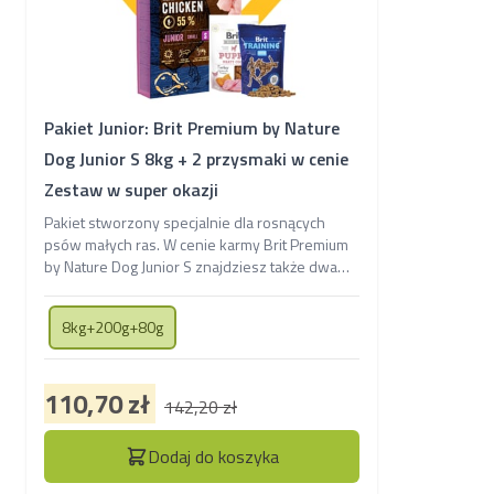
Pakiet Junior: Brit Premium by Nature
Dog Junior S 8kg + 2 przysmaki w cenie
Zestaw w super okazji
Pakiet stworzony specjalnie dla rosnących
psów małych ras. W cenie karmy Brit Premium
by Nature Dog Junior S znajdziesz także dwa
smakowite przysmaki dla szczeniąt -
treningowe snacki Puppies oraz mięsne Jerky
8kg+200g+80g
Puppy Turkey Meaty Coins, idealne do nauki,
zabawy i rozpieszczania futrzastego malucha
każdego dnia.
110,70 zł
142,20 zł
Dodaj do koszyka