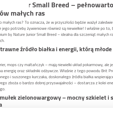
ure Junior Small Breed – pełnowart
orów małych ras
 do małych ras? To oznacza, że w przyszłości będzie ważył zaledwie 
e jego potrzeby żywieniowe również są niewielkie! I właśnie po to,
um by Nature Junior Small Breed – idealna dla szczeniąt małych r
ch.
strawne źródło białka i energii, którą młod
errier, mops czy maltańczyk – mają niewielki układ pokarmowy, ale
a energię oraz składniki odżywcze. Właśnie z tego powodu Brit Pr
ego i suszonego kurczaka, doskonałego źródła białka wspierając
o zboża o bardzo dobrej przyswajalności – dostarcza z kolei energ
go.
mułek zielonowargowy – mocny szkielet i s
a
, glukozamina, chondroityna oraz omułek zielonowargowy. Te skład