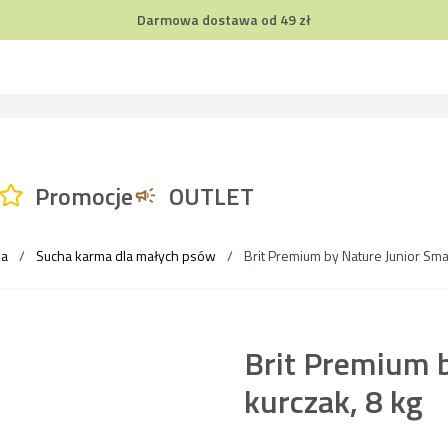
Darmowa dostawa od 49 zł
Promocje
OUTLET
sa
/
Sucha karma dla małych psów
/
Brit Premium by Nature Junior Sma
Brit Premium b
kurczak, 8 kg