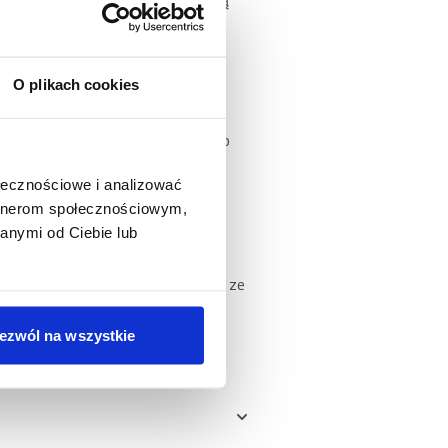
O plikach cookies
– naturalnych źródeł witamin,
iczanych do małych ras, bardziej
widłowej mikroflory jelitowej, co
ołecznościowe i analizować
 i junior małej rasy
artnerom społecznościowym,
anymi od Ciebie lub
sy ciała i wieku (w miesiącach)
ij od mniejszej ilości wymieszanej ze
ezwól na wszystkie