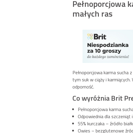
Pełnoporcjowa ka
małych ras
Pełnoporcjowa karma sucha z k
tym suk w ciąży i karmiących. 
odporność.
Co wyróżnia Brit P
Pełnoporcjowa karma such
Odpowiednia dla szczeniąt 
55% kurczaka – źródło biał
Owies – bezglutenowe źród