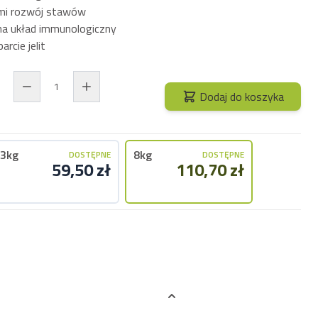
ymi rozwój stawów
na układ immunologiczny
rcie jelit
Dodaj do koszyka
3kg
8kg
DOSTĘPNE
DOSTĘPNE
59,50 zł
110,70 zł