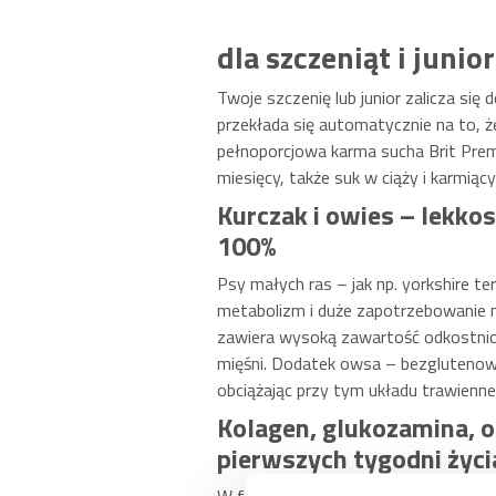
Brit Premium by Nat
dla szczeniąt i juni
Twoje szczenię lub junior zalicza się
przekłada się automatycznie na to, ż
pełnoporcjowa karma sucha Brit Premi
miesięcy, także suk w ciąży i karmiący
Kurczak i owies – lekko
100%
Psy małych ras – jak np. yorkshire t
metabolizm i duże zapotrzebowanie n
zawiera wysoką zawartość odkostnion
mięśni. Dodatek owsa – bezglutenoweg
obciążając przy tym układu trawienne
Kolagen, glukozamina, o
pierwszych tygodni życi
W formule znalazły się także kolagen