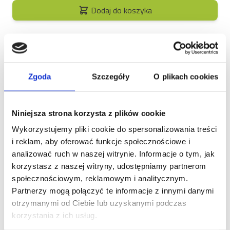
Dodaj do koszyka
Zgoda
Szczegóły
O plikach cookies
Opis
Niniejsza strona korzysta z plików cookie
Brit Care Dog Hypoallergenic
Wykorzystujemy pliki cookie do spersonalizowania treści
Adult Small Breed – zdrowie
i reklam, aby oferować funkcje społecznościowe i
i energia dla psów małych
analizować ruch w naszej witrynie. Informacje o tym, jak
ras
korzystasz z naszej witryny, udostępniamy partnerom
społecznościowym, reklamowym i analitycznym.
Niewielki rozmiar, ale wielkie potrzeby żywieniowe –
Partnerzy mogą połączyć te informacje z innymi danymi
to właśnie można powiedzieć o dorosłych psach
otrzymanymi od Ciebie lub uzyskanymi podczas
małych ras, ważących od 1 do 10 kilogramów. Twój
korzystania z ich usług.
pupil się właśnie do nich zalicza? Jeśli tak, to sięgnij