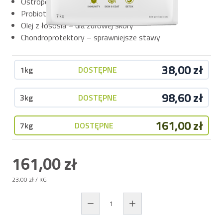
Ostropest plamisty – wsparcie pracy wątroby
Probiotyki i prebiotyki – lepsza praca jelit
Olej z łososia – dla zdrowej skóry
Chondroprotektory – sprawniejsze stawy
38,00 zł
1kg
DOSTĘPNE
98,60 zł
3kg
DOSTĘPNE
161,00 zł
7kg
DOSTĘPNE
161,00 zł
23,00 zł
/ KG