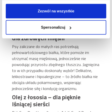
po Brit Care Dog Hypoallergenic Adult Small Breed.
Ta karma zapewni mu pełnowartościowe składniki
Zezwól na wszystkie
odżywcze, a przy tym przyciągnie smakiem,
któremu nie będzie w stanie się oprzeć.
Spersonalizuj
Jagnięcina – lekkostrawne białko
dla zdrowych mięśni
Psy zaliczane do małych ras potrzebują
pełnowartościowego białka, które pomoże im
utrzymać masę mięśniową, jednocześnie nie
powodując przyrostu zbędnego tłuszczu. Jagnięcina
to w ich przypadku doskonały wybór! Delikatne,
lekkostrawne i hipoalergiczne – to źródło białka nie
obciąża układu pokarmowego, wspierając
jednocześnie siłę i kondycję organizmu.
Olej z łososia – dla pięknie
lśniącej sierści