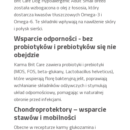
Brit Care Dog Hypoallergenic Adult Small Breed
została wzbogacona o olej z łososia, który
dostarcza kwasów tłuszczowych Omega-3 i
Omega-6. Te składniki wpływają na nawilżenie skóry
i połysk sierści.
Wsparcie odporności - bez
probiotyków i prebiotyków się nie
obejdzie
Karma Brit Care zawiera probiotyki i prebiotyki
(MOS, FOS, beta-glukany, Lactobacillus helveticus),
które wspierają florę bakteryjną jelit, poprawiają
wchłanianie składników odżywczych i stymulują
układ odpornościowy, pomagając w naturalnej
obronie przed infekcjami.
Chondroprotektory – wsparcie
stawów i mobilności
Obecne w recepturze karmy glukozamina i