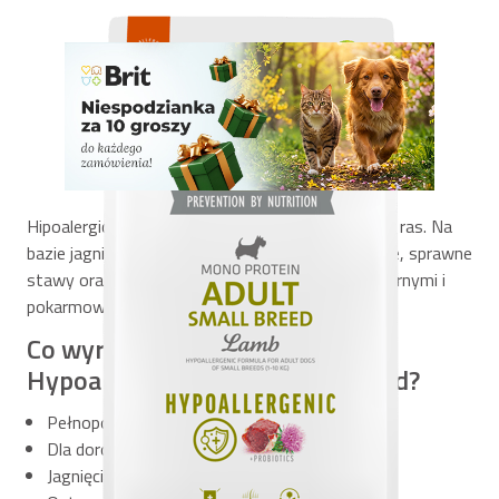
Hipoalergiczna karma dla dorosłych psów małych ras. Na
bazie jagnięciny z probiotykami. Wspiera trawienie, sprawne
stawy oraz odporność. Chroni przed alergiami skórnymi i
pokarmowymi.
Co wyróżnia Brit Care Dog
Hypoallergenic Adult Small Breed?
Pełnoporcjowa, hipoalergiczna formuła
Dla dorosłych psów małych ras
Jagnięcina (42%) – lekkostrawne białko