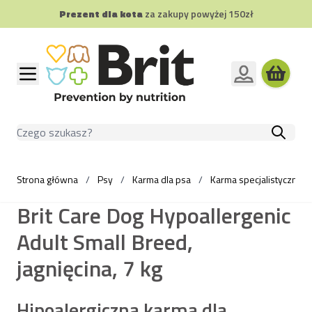
Prezent dla kota
za zakupy powyżej 150zł
Przejdź do treści
Szukaj
Strona główna
/
Psy
/
Karma dla psa
/
Karma specjalistyczna d
Brit Care Dog Hypoallergenic
Adult Small Breed,
jagnięcina, 7 kg
Hipoalergiczna karma dla