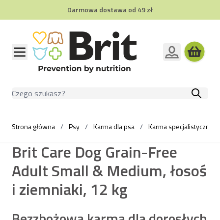
Darmowa dostawa od 49 zł
Przejdź do treści
Szukaj
Strona główna
/
Psy
/
Karma dla psa
/
Karma specjalistyczna d
Brit Care Dog Grain-Free
Adult Small & Medium, łosoś
i ziemniaki, 12 kg
Bezzbożowa karma dla dorosłych