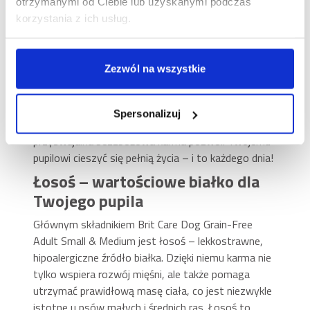
otrzymanymi od Ciebie lub uzyskanymi podczas
gotowy na spacer, zabawę i nowe wyzwania? A
korzystania z ich usług.
może uwielbia spokojny relaks u Twojego boku?
Niezależnie od jego stylu życia, odpowiednie
żywienie to podstawa dla zachowania zdrowia i
Zezwól na wszystkie
dobrego samopoczucia. Dlatego jeśli należy do
małych lub średnich ras (1–25 kg), sięgnij po Brit
Care Dog Grain-Free Adult Small & Medium z
Spersonalizuj
łososiem i ziemniakami. Ta lekkostrawna, dobrze
przyswajalna bezzbożowa karma pozwoli Twojemu
pupilowi cieszyć się pełnią życia – i to każdego dnia!
Łosoś – wartościowe białko dla
Twojego pupila
Głównym składnikiem Brit Care Dog Grain-Free
Adult Small & Medium jest łosoś – lekkostrawne,
hipoalergiczne źródło białka. Dzięki niemu karma nie
tylko wspiera rozwój mięśni, ale także pomaga
utrzymać prawidłową masę ciała, co jest niezwykle
istotne u psów małych i średnich ras. Łosoś to