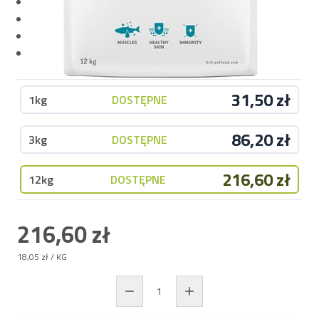
Kwasy tłuszczowe – dla zdrowej sierści i skóry
Probiotyki – wsparcie jelit i odporności
Tauryna – wsparcie wzroku i serca
Glukozamina i chondroityna – dla zdrowych stawów
31,50 zł
1kg
DOSTĘPNE
86,20 zł
3kg
DOSTĘPNE
216,60 zł
12kg
DOSTĘPNE
216,60 zł
18,05 zł
/ KG