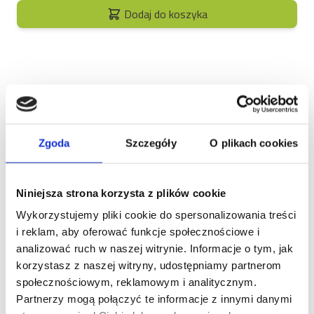
Dodaj do koszyka
Opis
Zgoda
Szczegóły
O plikach cookies
Brit Care Dog Grain-Free
Adult Small & Medium –
Niniejsza strona korzysta z plików cookie
odżywcza receptura
Wykorzystujemy pliki cookie do spersonalizowania treści
skomponowana z myślą o
i reklam, aby oferować funkcje społecznościowe i
wsparciu organizmu
analizować ruch w naszej witrynie. Informacje o tym, jak
korzystasz z naszej witryny, udostępniamy partnerom
dorosłych psów
społecznościowym, reklamowym i analitycznym.
Partnerzy mogą połączyć te informacje z innymi danymi
Twój pies to prawdziwy wulkan energii, zawsze