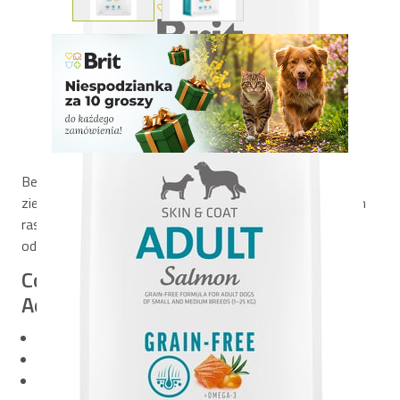
Bezzbożowa, pełnoporcjowa karma na bazie łososia i
ziemniaków. Idealna dla dorosłych psów małych i średnich
ras (od 1 do 25 kg). Wspiera prawidłowe trawienie oraz
odporność, a także mocne stawy.
Co wyróżnia Brit Care Dog Grain-Free
Adult Small & Medium?
Pełnoporcjowa, bezzbożowa formuła
Dla dorosłych psów małych i średnich ras (1-25 kg)
Aż 50% łososia – cenne źródło białka