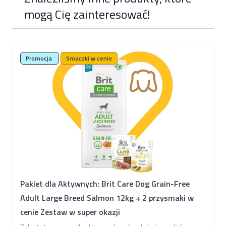
mogą Cię zainteresować!
Poruszanie się po elementach karuzeli jest możliwe za pomocą k
Naciśnij, aby pominąć karuzelę
Promocja
Smaczki w cenie
Pakiet dla Aktywnych: Brit Care Dog Grain-Free
Adult Large Breed Salmon 12kg + 2 przysmaki w
cenie Zestaw w super okazji