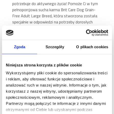
potrzebuje do aktywnego życia! Pomoże Ci w tym
pełnoporcjowa sucha karma Brit Care Dog Grain-
Free Adult Large Breed, która stworzona została
specjalnie w odpowiedzi na potrzeby dorosłych
psów (ważących powyżej 25 kg) dużych ras. Pyszny
posiłek bogaty w niezbędne składniki odżywcze?
Możesz na to liczyć!
Formuła Brit Care z łososiem –
Zgoda
Szczegóły
O plikach cookies
źródło wartościowego białka
W formule Brit Care znajduje się prawie 50% łososia,
Niniejsza strona korzysta z plików cookie
źródła wysokiej jakości białka, który cechuje się nie
Wykorzystujemy pliki cookie do spersonalizowania treści
tylko pysznym smakiem, ale jest również
i reklam, aby oferować funkcje społecznościowe i
lekkostrawny. Skutecznie wspiera rozwój mięśni u
analizować ruch w naszej witrynie. Informacje o tym, jak
dorosłych psów. Ziemniaki z kolei stanowią dobrze
korzystasz z naszej witryny, udostępniamy partnerom
tolerowane źródło węglowodanów – przy takim
społecznościowym, reklamowym i analitycznym.
posiłku nie musisz się martwić o to, że Twój pies nie
Partnerzy mogą połączyć te informacje z innymi danymi
będzie miał energii! Co więcej, w karmie nie znajdują
otrzymanymi od Ciebie lub uzyskanymi podczas
się żadne zboża – dzięki temu jest odpowiednia