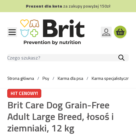
Prezent dla kota
za zakupy powyżej 150zł
Przejdź do treści
Szukaj
Strona główna
/
Psy
/
Karma dla psa
/
Karma specjalistyczna d
HIT CENOWY!
Brit Care Dog Grain-Free
Adult Large Breed, łosoś i
ziemniaki, 12 kg