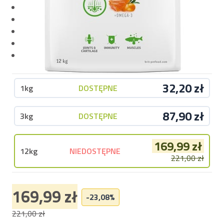
Prebiotyki i probiotyki (MOS, FOS, Lactobacillus)
Olej z łososia – dla zdrowej i błyszczącej sierści
Tauryna – dla lepszej pracy fizjologicznej
Ostropest plamisty – wsparcie pracy wątroby
Glukozamina i chondroityna – wsparcie stawów i kości
32,20 zł
1kg
DOSTĘPNE
87,90 zł
3kg
DOSTĘPNE
169,99 zł
12kg
NIEDOSTĘPNE
221,00 zł
169,99 zł
-23,08%
221,00 zł