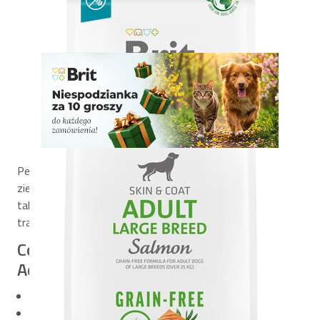
Pełnoporcjowa, bezzbożowa receptura na bazie łososia i
ziemniaków. Opracowana specjalnie dla psów dużych ras,
także tych z wrażliwym żołądkiem. Wspiera odporność,
trawienie oraz stawy i kości.
Co wyróżnia Brit Care Dog Grain-Free
Adult Large Breed?
Bezzbożowa receptura
Aż 48% łososia – źródło białka