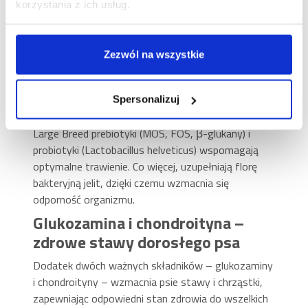
korzystania z ich usług.
także dla psów z wrażliwym żołądkiem lub
nietolerancją pokarmową.
Prebiotyki i probiotyki –
Zezwól na wszystkie
prawidłowe trawienie i wysoka
odporność
Spersonalizuj
Zawarte w karmie Brit Care Dog Grain-Free Adult
Large Breed prebiotyki (MOS, FOS, β-glukany) i
probiotyki (Lactobacillus helveticus) wspomagają
optymalne trawienie. Co więcej, uzupełniają florę
bakteryjną jelit, dzięki czemu wzmacnia się
odporność organizmu.
Glukozamina i chondroityna –
zdrowe stawy dorosłego psa
Dodatek dwóch ważnych składników – glukozaminy
i chondroityny – wzmacnia psie stawy i chrząstki,
zapewniając odpowiedni stan zdrowia do wszelkich