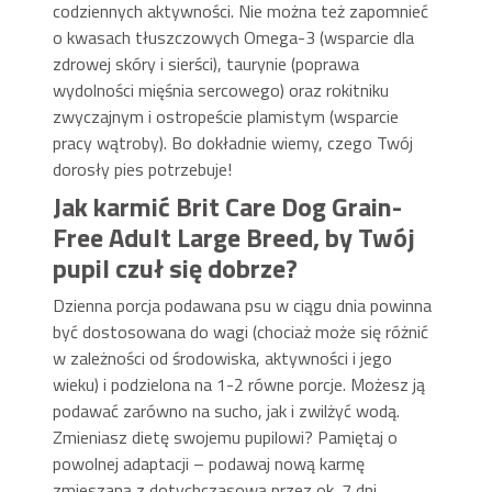
codziennych aktywności. Nie można też zapomnieć
o kwasach tłuszczowych Omega-3 (wsparcie dla
zdrowej skóry i sierści), taurynie (poprawa
wydolności mięśnia sercowego) oraz rokitniku
zwyczajnym i ostropeście plamistym (wsparcie
pracy wątroby). Bo dokładnie wiemy, czego Twój
dorosły pies potrzebuje!
Jak karmić Brit Care Dog Grain-
Free Adult Large Breed, by Twój
pupil czuł się dobrze?
Dzienna porcja podawana psu w ciągu dnia powinna
być dostosowana do wagi (chociaż może się różnić
w zależności od środowiska, aktywności i jego
wieku) i podzielona na 1-2 równe porcje. Możesz ją
podawać zarówno na sucho, jak i zwilżyć wodą.
Zmieniasz dietę swojemu pupilowi? Pamiętaj o
powolnej adaptacji – podawaj nową karmę
zmieszaną z dotychczasową przez ok. 7 dni,