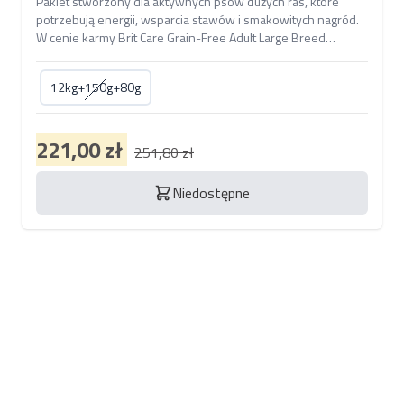
Pakiet stworzony dla aktywnych psów dużych ras, które
potrzebują energii, wsparcia stawów i smakowitych nagród.
W cenie karmy Brit Care Grain-Free Adult Large Breed
Salmon znajdziesz także dwa funkcjonalne przysmaki –
Mobility Squid wspierający ruch oraz mięsny Jerky Lamb
12kg+150g+80g
Protein Bar dla codziennego rozpieszczania futrzastego
sportowca.
221,00 zł
251,80 zł
Niedostępne