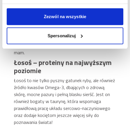
karmę Brit Care Cat Grain-Free Immunity, o
pysznym smaku łososia, stworzoną dla kociąt od 1.
Zezwól na wszystkie
do 12. miesiąca życia. Możesz podawać ją również
ciężarnym i karmiącym kotkom jako naturalne
wsparcie w tym wyjątkowym stanie – zawarte w
Spersonalizuj
produkcie składniki wspierają prawidłowy rozwój
płodu i zaspokajają potrzeby energetyczne kocich
mam.
Łosoś – proteiny na najwyższym
poziomie
Łosoś to nie tylko pyszny gatunek ryby, ale również
źródło kwasów Omega-3, dbających o zdrową
skórę, mocne pazury i pełną blasku sierść. Jest on
również bogaty w taurynę, która wspomaga
prawidłową pracę układu sercowo-naczyniowego
oraz dodaje kociętom jeszcze więcej siły do
poznawania świata!