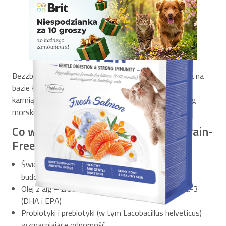
Bezzbożowa, pełnoporcjowa karma sucha stworzona na
bazie łososia – przeznaczona dla kociąt, ciężarnych i
karmiących kotek. Wzbogacona o ekstrakty z ziół i alg
morskich, wspierających naturalną odporność.
Co wyróżnia karmę Brit Care Cat Grain-
Free Kitten Immunity?
Świeży łosoś – wysoka zawartość protein dla
budowania tkanki mięśniowej
Olej z alg – źródło kwasów tłuszczowych Omega-3
(DHA i EPA)
Probiotyki i prebiotyki (w tym Lacobacillus helveticus)
wzmacniające odporność