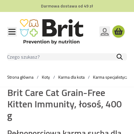
Darmowa dostawa od 49 zł
Przejdź do treści
Szukaj
Strona główna
/
Koty
/
Karma dla kota
/
Karma specjalistyczna 
Brit Care Cat Grain-Free
Kitten Immunity, łosoś, 400
g
Pełnoporcjowa karma sucha dla