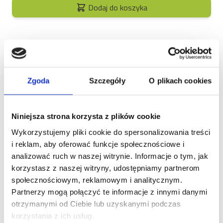
Dodaj do koszyka
Zgoda
Szczegóły
O plikach cookies
Opis
Brit Care Cat Grain-Free
Niniejsza strona korzysta z plików cookie
Kitten Immunity –
Wykorzystujemy pliki cookie do spersonalizowania treści
ułatwienie karmienia i
i reklam, aby oferować funkcje społecznościowe i
analizować ruch w naszej witrynie. Informacje o tym, jak
wzmocnienie odporności
korzystasz z naszej witryny, udostępniamy partnerom
społecznościowym, reklamowym i analitycznym.
Najważniejszym zadaniem opiekunki/opiekuna
Partnerzy mogą połączyć te informacje z innymi danymi
małego kota jest zapewnienie mu jadłospisu, który
otrzymanymi od Ciebie lub uzyskanymi podczas
sprawi, że zwierzę będzie rosło silne i odporne na
korzystania z ich usług.
bakterie czy wirusy. Zadbaj o to, serwując pupilowi