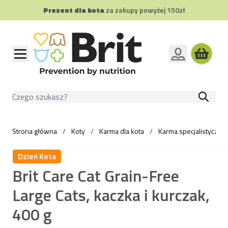
Prezent dla kota
za zakupy powyżej 150zł
Przejdź do treści
Szukaj
Strona główna
/
Koty
/
Karma dla kota
/
Karma specjalistyczna 
Dzień Kota
Brit Care Cat Grain-Free
Large Cats, kaczka i kurczak,
400 g