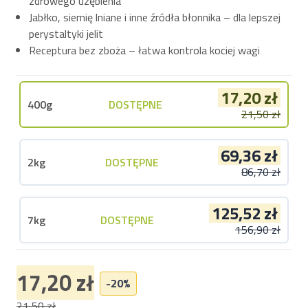
zdrowego uzębienia
Jabłko, siemię lniane i inne źródła błonnika – dla lepszej
perystaltyki jelit
Receptura bez zboża – łatwa kontrola kociej wagi
17,20 zł
400g
DOSTĘPNE
21,50 zł
69,36 zł
2kg
DOSTĘPNE
86,70 zł
125,52 zł
7kg
DOSTĘPNE
156,90 zł
17,20 zł
-20%
21,50 zł