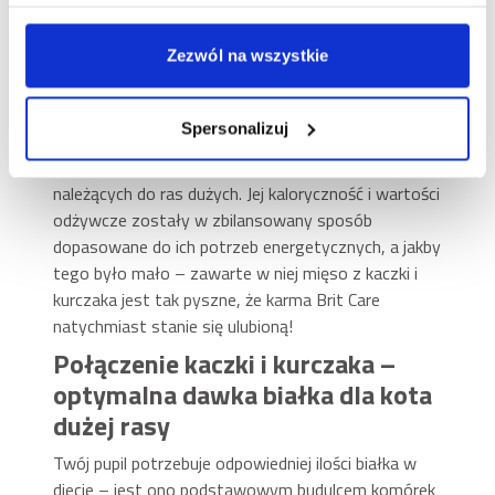
składników
Zezwól na wszystkie
Duże rasy kotów mają duże potrzeby – jak im
sprostać? Wybierz karmę Brit Care Cat Grain-Free
Large Cats o smaku kaczki i kurczaka, a nie będziesz
Spersonalizuj
musiała/musiał się nad tym długo zastanawiać! To
wyśmienite, pełnoporcjowe pożywienie dla kotów
należących do ras dużych. Jej kaloryczność i wartości
odżywcze zostały w zbilansowany sposób
dopasowane do ich potrzeb energetycznych, a jakby
tego było mało – zawarte w niej mięso z kaczki i
kurczaka jest tak pyszne, że karma Brit Care
natychmiast stanie się ulubioną!
Połączenie kaczki i kurczaka –
optymalna dawka białka dla kota
dużej rasy
Twój pupil potrzebuje odpowiedniej ilości białka w
diecie – jest ono podstawowym budulcem komórek