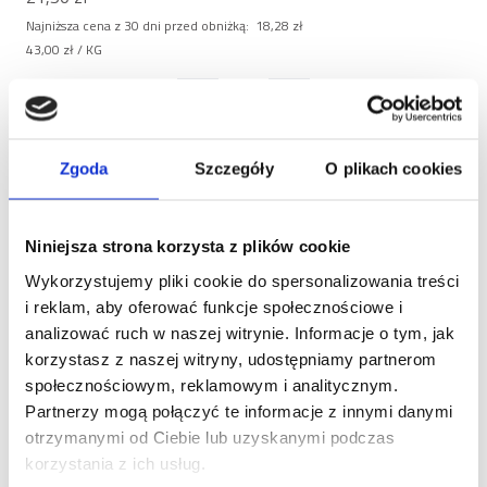
Najniższa cena z 30 dni przed obniżką:
18,28 zł
43,00 zł
/ KG
Dodaj do koszyka
Zgoda
Szczegóły
O plikach cookies
Niniejsza strona korzysta z plików cookie
Wykorzystujemy pliki cookie do spersonalizowania treści
i reklam, aby oferować funkcje społecznościowe i
Opis
analizować ruch w naszej witrynie. Informacje o tym, jak
korzystasz z naszej witryny, udostępniamy partnerom
społecznościowym, reklamowym i analitycznym.
Brit Care Cat Grain-Free
Partnerzy mogą połączyć te informacje z innymi danymi
Large Cats – duża dawka
otrzymanymi od Ciebie lub uzyskanymi podczas
smaku i wartościowych
korzystania z ich usług.