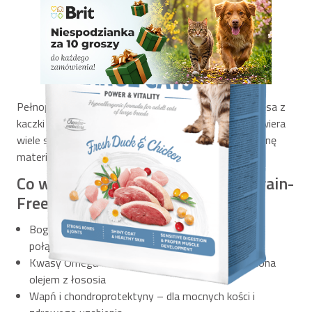
Pełnoporcjowa, sucha karma stworzona na bazie mięsa z
kaczki i kurczaka dla dorosłych kotów dużych ras. Zawiera
wiele składników roślinnych, usprawniających przemianę
materii i wzmacniające układ ruchu.
Co wyróżnia karmę Brit Care Cat Grain-
Free Large Cats?
Bogate w białko mięso drobiowe – smakowite
połączenie kaczki i kurczaka
Kwasy Omega-3 i Omega-6 – formuła urozmaicona
olejem z łososia
Wapń i chondroprotektyny – dla mocnych kości i