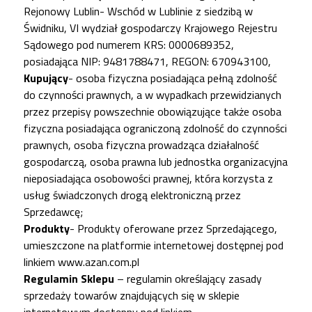
Rejonowy Lublin- Wschód w Lublinie z siedzibą w
Świdniku, VI wydział gospodarczy Krajowego Rejestru
Sądowego pod numerem KRS: 0000689352,
posiadająca NIP: 9481788471, REGON: 670943100,
Kupujący
- osoba fizyczna posiadająca pełną zdolność
do czynności prawnych, a w wypadkach przewidzianych
przez przepisy powszechnie obowiązujące także osoba
fizyczna posiadająca ograniczoną zdolność do czynności
prawnych, osoba fizyczna prowadząca działalność
gospodarczą, osoba prawna lub jednostka organizacyjna
nieposiadająca osobowości prawnej, która korzysta z
usług świadczonych drogą elektroniczną przez
Sprzedawcę;
Produkty
- Produkty oferowane przez Sprzedającego,
umieszczone na platformie internetowej dostępnej pod
linkiem
www.azan.com.pl
Regulamin Sklepu
– regulamin określający zasady
sprzedaży towarów znajdujących się w sklepie
internetowym dostępny pod linkiem