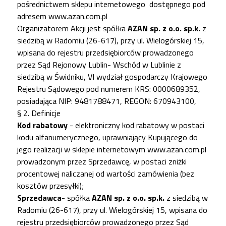
pośrednictwem sklepu internetowego
dostępnego pod
adresem
www.azan.com.pl
Organizatorem Akcji jest spółka
AZAN sp. z o.o. sp.k.
z
siedzibą w Radomiu (26-617), przy ul. Wielogórskiej 15,
wpisana do rejestru przedsiębiorców prowadzonego
przez Sąd Rejonowy Lublin- Wschód w Lublinie z
siedzibą w Świdniku, VI wydział gospodarczy Krajowego
Rejestru Sądowego pod numerem KRS: 0000689352,
posiadająca NIP: 9481788471, REGON: 670943100,
§ 2. Definicje
Kod rabatowy
- elektroniczny kod rabatowy w postaci
kodu alfanumerycznego, uprawniający Kupującego do
jego realizacji w sklepie internetowym
www.azan.com.pl
prowadzonym przez Sprzedawcę, w postaci zniżki
procentowej naliczanej od wartości zamówienia (bez
kosztów przesyłki);
Sprzedawca
- spółka
AZAN sp. z o.o. sp.k.
z siedzibą w
Radomiu (26-617), przy ul. Wielogórskiej 15, wpisana do
rejestru przedsiębiorców prowadzonego przez Sąd