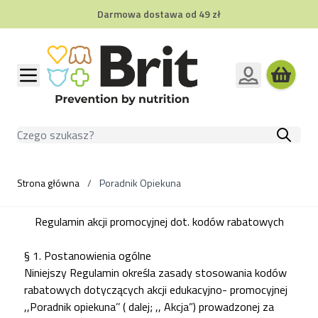
Darmowa dostawa od 49 zł
Przejdź do treści
Szukaj
Strona główna
/
Poradnik Opiekuna
Regulamin akcji promocyjnej dot. kodów rabatowych
§ 1. Postanowienia ogólne
Niniejszy Regulamin określa zasady stosowania kodów
rabatowych dotyczących akcji edukacyjno- promocyjnej
,,Poradnik opiekuna’’ ( dalej; ,, Akcja”) prowadzonej za