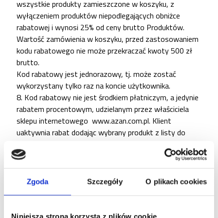
wszystkie produkty zamieszczone w koszyku, z
wyłączeniem produktów niepodlegających obniżce
rabatowej i wynosi 25% od ceny brutto Produktów.
Wartość zamówienia w koszyku, przed zastosowaniem
kodu rabatowego nie może przekraczać kwoty 500 zł
brutto.
Kod rabatowy jest jednorazowy, tj. może zostać
wykorzystany tylko raz na koncie użytkownika.
8. Kod rabatowy nie jest środkiem płatniczym, a jedynie
rabatem procentowym, udzielanym przez właściciela
sklepu internetowego
www.azan.com.pl. Klient
uaktywnia rabat dodając wybrany produkt z listy do
Koszyka, a następnie wpisując kod
rabatowy
,,
PORADNIKOPIEKUNA25‘’
w
polu oznaczonym „Kod rabatowy”. Po wpisaniu
poprawnego kodu oraz zaakceptowaniu go przyciskiem
Zgoda
Szczegóły
O plikach cookies
„Zastosuj” widocznym przy polu „Kod rabatowy”
klientowi udzielany jest rabat naliczany od aktualnej
ceny brutto produktu zgodnie z zasadami określonymi w
Niniejsza strona korzysta z plików cookie