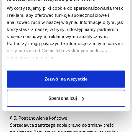
niniejszym Regulaminie.
Wykorzystujemy pliki cookie do spersonalizowania treści
9. Kod rabatowy jest możliwy do wykorzystania w
i reklam, aby oferować funkcje społecznościowe i
okresie od 01.03.2025r. do 31.12.2025r.
analizować ruch w naszej witrynie. Informacje o tym, jak
korzystasz z naszej witryny, udostępniamy partnerom
§ 4.
Reklamacje
społecznościowym, reklamowym i analitycznym.
Towary, które zostały zakupione w ramach promocji,
Partnerzy mogą połączyć te informacje z innymi danymi
mogą zostać zwrócone na zasadach określonych w
otrzymanymi od Ciebie lub uzyskanymi podczas
Regulaminie Sklepu.
korzystania z ich usług.
W przypadku zwrotu towarów zakupionych w ramach
promocji, Klient otrzymuje zwrot wartości produktu
widniejący na paragonie lub fakturze po uwzględnieniu
Zezwól na wszystkie
rabatu.
W przypadku zmiany niniejszego Regulaminu,
zamówienia są realizowane na podstawie Regulaminu w
Spersonalizuj
brzmieniu obowiązującym w dniu złożenia zamówienia.
§ 5. Postanowienia końcowe
Sprzedawca zastrzega sobie prawo do zmiany treści
niniejszego Regulaminu z ważnych przyczyn, takich jak: