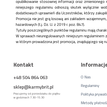
opublikowanie stosownej informacji oraz zmienionego 
niniejszego regulaminu odnoszą skutek wyłącznie w
dodatkowych uprawnień dla Uczestników, którzy zakupili
Promocja nie jest grą losową ani zakładem wzajemnym, 
hazardowych (t.j. Dz. U. z 2019 r. poz. 847).
Tytuły poszczególnych punktów regulaminu mają charakte
W sprawach nieuregulowanych niniejszym regulaminem z
w którym prowadzona jest promocja, znajdującego się n
Kontakt
Informacj
+48 504 864 063
O Nas
Regulaminy
sklep@karmybrit.pl
Pracujemy od poniedziaku do piątku
Polityka prywat
w godzinach 7.30-15.30
Metody płatnoś