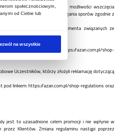
h prawa polskiego. Niezależnie od możliwości wszczęcia
artnerom społecznościowym,
prawo do pozasądowego rozstrzygania sporów zgodnie z
anymi od Ciebie lub
kikolwiek sposób uprawnień konsumenta związanych ze
ezwól na wszystkie
óry dostępny jest pod linkiem
https://azan.com.pl/shop-
obowe Uczestników, którzy złożyli reklamację dotyczącą
t pod linkiem:
https://azan.com.pl/shop-regulations
oraz
dy jest to uzasadnione celem promocji i nie wpłynie w
h przez Klientów. Zmiana regulaminu nastąpi poprzez