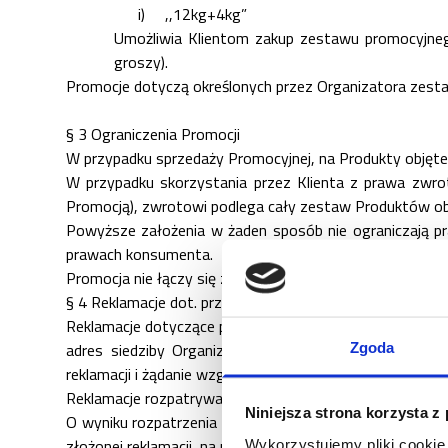
i)
,,12kg+4kg”
Umożliwia Klientom zakup zestawu promocyjne
groszy).
Promocje dotyczą określonych przez Organizatora zesta
§ 3 Ograniczenia Promocji
W przypadku sprzedaży Promocyjnej, na Produkty objęte 
W przypadku skorzystania przez Klienta z prawa zwro
Promocją), zwrotowi podlega cały zestaw Produktów ob
Powyższe założenia w żaden sposób nie ograniczają p
prawach konsumenta.
Promocja nie łączy się z innymi promocjami w sklepie i
§ 4 Reklamacje dot. przebiegu promocji
Reklamacje dotyczące przebiegu promocji można składać
adres siedziby Organizatora. Zgłoszenie reklamacyjne
Zgoda
reklamacji i żądanie względem Organizatora.
Reklamacje rozpatrywane będą przez Organizatora w term
Niniejsza strona korzysta z
O wyniku rozpatrzenia reklamacji Uczestnik zostanie p
złożonej reklamacji, na piśmie lub na adres poczty elekt
Wykorzystujemy pliki cookie 