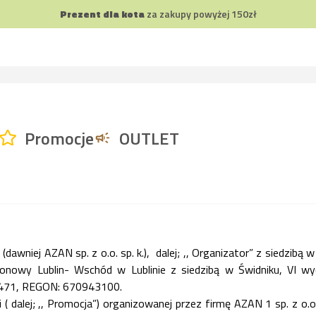
Prezent dla kota
za zakupy powyżej 150zł
Promocje
OUTLET
(dawniej AZAN sp. z o.o. sp. k.),
dalej; ,, Organizator”
z siedzibą w
jonowy Lublin- Wschód w Lublinie z siedzibą w Świdniku, VI 
8471, REGON: 670943100.
i ( dalej; ,, Promocja”) organizowanej przez firmę
AZAN 1 sp. z o.o.