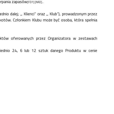
zerpania zapasów
.
[FD1]
[NR2]
io dalej; ,, Klienci” oraz ,, Klub”), prowadzonym przez
kotów. Członkiem Klubu może być osoba, która spełnia
oduktów oferowanych przez Organizatora w zestawach
wiednio 24, 6 lub 12 sztuk danego Produktu w cenie