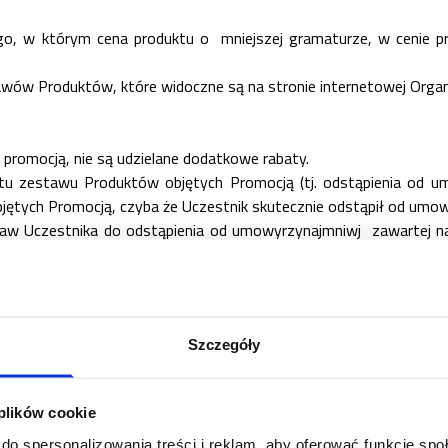
go, w którym cena produktu o
mniejszej gramaturze, w cenie p
wów Produktów, które widoczne są na stronie internetowej Organ
promocją, nie są udzielane dodatkowe rabaty.
tu zestawu Produktów objętych Promocją (tj. odstąpienia od 
jętych Promocją, czyba że Uczestnik skutecznie odstąpił od um
raw Uczestnika do odstąpienia od umowyrzynajmniwj
zawartej n
nternetowym Organizatora.
 najpóźniej do zakończenia Promocji w dowolny sposób, przesyłaj
Szczegóły
 powinno zawierać: imię, nazwisko i adres do korespondencji os
inie 14 dni od dnia otrzymania reklamacji.
 plików cookie
owiadomiony informacją zwrotną, która zostanie przesłana Uczest
ronicznej, z którego została zgłoszona reklamacja.
do spersonalizowania treści i reklam, aby oferować funkcje sp