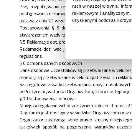
Przy rozpatrywaniu reklamacji, Organizator opiera się
ruch w naszej witrynie. Inf
postępowania reklamacyjnego, Uczestnikowi przysługu
reklamowym i analitycznym. 
ustawą z dnia 23 września 2016 r.
uzyskanymi podczas korzysta
Postanowienia § 5 dotyczą wyłącznie reklamacji zwi
stwierdzeniem wady rzeczy zakupionych w ramach promo
§ 5 Reklamacje dot. produktów
Reklamacje dot. wad jakościowych i ilościowych uregu
regulations
.
§ 6 ochrona danych osobowych
Dane osobowe Uczestników są przetwarzane w celu przep
promocji są przetwarzane w celu rozpatrzenia ich reklama
Szczegółowe zasady przetwarzania danych osobowych do
w Polityce prywatności Organizatora, który dostępny jes
§ 7 Postanowienia końcowe
Niniejszy regulamin wchodzi z życiem z dniem 1 marca 20
Regulamin jest dostępny w siedzibie Organizatora oraz 
Organizator zastrzega sobie prawo zmiany niniejszego
jakikolwiek sposób na pogorszenie warunków uczestn