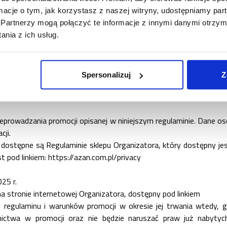
 na treści niniejszego regulaminu oraz obowiązujących przepisac
ormacje o tym, jak korzystasz z naszej witryny, udostępniamy p
je prawo dochodzenia roszczeń przed sądem powszechnym oraz 
Partnerzy mogą połączyć te informacje z innymi danymi otrzym
nia z ich usług.
ązanych z przebiegiem samej promocji i nie ograniczają w ja
cji.
Spersonalizuj
Z
lowane są w regulaminie sklepu internetowego Organizatora, kt
rowadzania promocji opisanej w niniejszym regulaminie. Dane os
cji.
stępne są Regulaminie sklepu Organizatora, który dostępny jes
t pod linkiem:
https://azan.com.pl/privacy
25 r.
na stronie internetowej Organizatora, dostępny pod linkiem
 regulaminu i warunków promocji w okresie jej trwania wtedy, g
ictwa w promocji oraz nie będzie naruszać praw już nabytyc