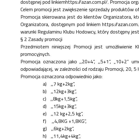
dostępnej pod linkiemhttps://azan.com.pl/.
Promocja orga
Celem promocji jest zwiększenie sprzedaży produktów o
Promocja skierowana jest do klientów Organizatora, któ
Organizatora, dostępnym pod linkiem
https://azan.com
warunki Regulaminu Klubu Hodowcy, który dostępny jest
§ 2 Zasady promocji
Przedmiotem niniejszej Promocji jest umożliwienie
promocyjnych.
Promocja oznaczona jako ,,20+4”, ,,5+1”, „10+2” u
odpowiadającej, w zależności od rodzaju Promocji, 20, 
Promocja oznaczona odpowiednio jako:
a)
,,7 kg+2kg”,
b)
,,12kg+3kg”,
c)
,,8kg+1,5kg”,
d)
,,15kg+3kg”,
e)
,,12 kg+2,5 kg”,
f)
,,4,8KG +1,8KG”,
g)
,,6kg+2kg”,
h)
,,11,4kg+4kg”,