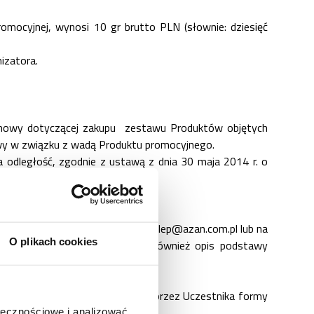
romocyjnej, wynosi 10 gr brutto PLN (słownie: dziesięć
izatora.
umowy dotyczącej zakupu
zestawu Produktów objętych
owy w związku z wadą Produktu promocyjnego.
a odległość, zgodnie z ustawą z dnia 30 maja 2014 r. o
ąc reklamację na adres mailowy
sklep@azan.com.pl
lub na
O plikach cookies
oby składającej reklamację, jak również opis podstawy
nikowi w zależności od wybranej przez Uczestnika formy
ołecznościowe i analizować