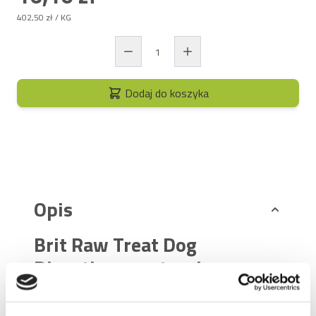
402,50 zł
/ KG
Dodaj do koszyka
Opis
Brit Raw Treat Dog
Digestion – naturalne
wsparcie trawienia w formie
liofilizowanej przekąski