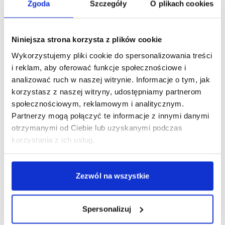
Zgoda
Szczegóły
O plikach cookies
Problemy z trawieniem? Wrażliwy żołądek? A może
po prostu chęć podawania psu przekąski, która nie
Niniejsza strona korzysta z plików cookie
tylko będzie smaczna, ale wpłynie pozytywnie na
jego kondycję? Bez względu na powód, którym się
Wykorzystujemy pliki cookie do spersonalizowania treści
kierujesz, Brit Raw Treat Digestion na pewno
i reklam, aby oferować funkcje społecznościowe i
odpowie na Twoje potrzeby! Ta lekkostrawna,
analizować ruch w naszej witrynie. Informacje o tym, jak
liofilizowana przekąska powstała z myślą o
korzystasz z naszej witryny, udostępniamy partnerom
wsparciu trawienia i prawidłowego funkcjonowania
społecznościowym, reklamowym i analitycznym.
układu pokarmowego. Jej lekka forma i wyjątkowy
Partnerzy mogą połączyć te informacje z innymi danymi
skład sprawiają, że stanowi świetną nagrodę,
otrzymanymi od Ciebie lub uzyskanymi podczas
topper do karmy albo smakołyk idealny na spacer –
korzystania z ich usług.
szczególnie dla psów wrażliwych.
Formuła z kurczakiem i wątróbką
Zezwól na wszystkie
wieprzową - 96% świeżego mięsa
i organów
Spersonalizuj
Aż 96% składu Brit Raw Treat Dog Digestion
stanowi świeże mięso z kurczaka oraz wątróbka