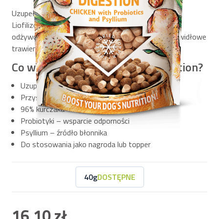
Uzupełniająca karma dla psów na bazie kurczaka.
Liofilizowany przysmak o wysokich wartościach
odżywczych. Z probiotykami i psyllium. Wspiera prawidłowe
trawienie i funkcjonowanie układu pokarmowego.
Co wyróżnia Brit Raw Treat Digestion?
Uzupełniająca karma dla psów
Przysmak liofilizowany i lekkostrawny
96% kurczaka – cenne źródło białka
Probiotyki – wsparcie odporności
Psyllium – źródło błonnika
Do stosowania jako nagroda lub topper
40g
DOSTĘPNE
16,10 zł