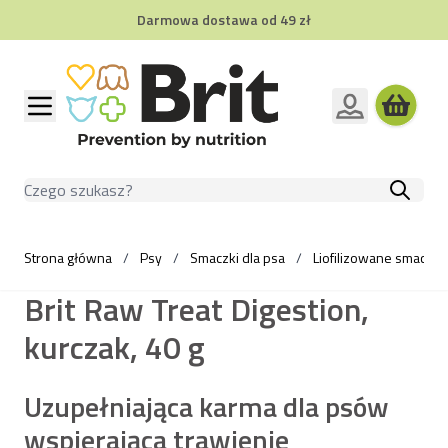
Darmowa dostawa od 49 zł
Przejdź do treści
Szukaj
Strona główna
/
Psy
/
Smaczki dla psa
/
Liofilizowane smaczki 
Brit Raw Treat Digestion,
kurczak, 40 g
Uzupełniająca karma dla psów
wspierająca trawienie