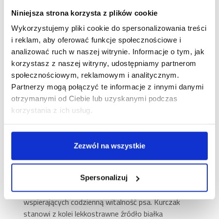
kurczakiem! Ta pełnoporcjowa, mokra karma dla
dorosłych psów wszystkich ras przygotowana
Niniejsza strona korzysta z plików cookie
została z myślą o smakoszach, którzy uwielbiają
Wykorzystujemy pliki cookie do spersonalizowania treści
intensywny aromat mięsa i jego naturalną
i reklam, aby oferować funkcje społecznościowe i
konsystencję. Forma wygodnego batonu ułatwia
analizować ruch w naszej witrynie. Informacje o tym, jak
porcjowanie (wystarczy pokroić go na talarki) i
korzystasz z naszej witryny, udostępniamy partnerom
sprawia, że serwowanie posiłku to czysta
społecznościowym, reklamowym i analitycznym.
przyjemność.
Partnerzy mogą połączyć te informacje z innymi danymi
95% mięsa z kurczaka – bogactwo
otrzymanymi od Ciebie lub uzyskanymi podczas
smaku i łatwo przyswajalnego
korzystania z ich usług.
białka
W składzie tej karmy znajdziesz aż 95% mięsa z
Zezwól na wszystkie
kurczaka, w tym wątróbkę, serca, szyjki i żołądki o
wyjątkowej wartości odżywczej. To właśnie te
podroby dostarczają niezbędnych aminokwasów,
Spersonalizuj
witamin (zwłaszcza z grupy B) oraz minerałów
wspierających codzienną witalność psa. Kurczak
stanowi z kolei lekkostrawne źródło białka