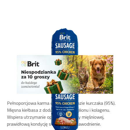
Pełnoporcjowa karma dla psów na bazie kurczaka (95%).
Mięsna kiełbasa z dodatkiem ryżu, bulionu i kolagenu.
Wspiera utrzymanie optymalnej masy mięśniowej,
prawidłową kondycję stawów oraz nawodnienie.