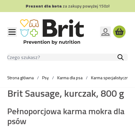
Prezent dla kota
za zakupy powyżej 150zł
Przejdź do treści
Szukaj
Strona główna
/
Psy
/
Karma dla psa
/
Karma specjalistyczna d
Brit Sausage, kurczak, 800 g
Pełnoporcjowa karma mokra dla
psów