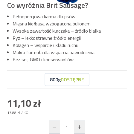
Co wyróżnia Brit Sausage?
Pełnoporcjowa karma dla psów
Mięsna kiełbasa wzbogacona bulionem
Wysoka zawartość kurczaka – źródło białka
Ryż – lekkostrawne źródło energii
Kolagen – wsparcie układu ruchu
Mokra formuła dla wsparcia nawodnienia
Bez soi, GMO i konserwantów
800g
DOSTĘPNE
11,10 zł
13,88 zł
/ KG