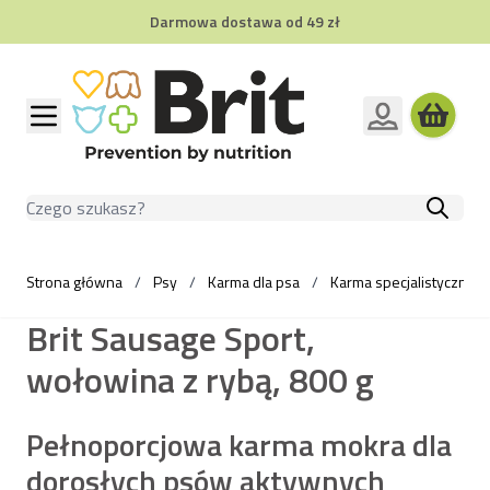
Darmowa dostawa od 49 zł
Przejdź do treści
Szukaj
Strona główna
/
Psy
/
Karma dla psa
/
Karma specjalistyczna d
Brit Sausage Sport,
wołowina z rybą, 800 g
Pełnoporcjowa karma mokra dla
dorosłych psów aktywnych