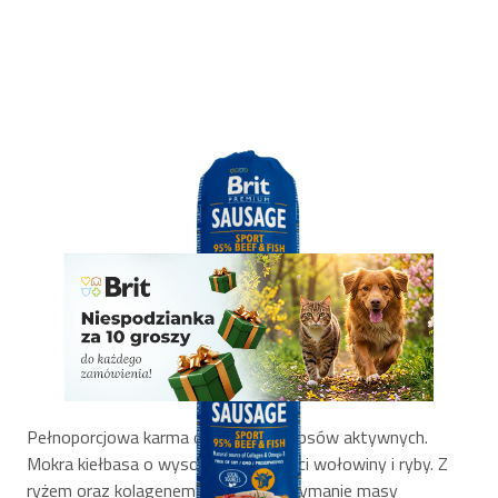
Pełnoporcjowa karma dla dorosłych psów aktywnych.
Mokra kiełbasa o wysokiej zawartości wołowiny i ryby. Z
ryżem oraz kolagenem. Wspiera utrzymanie masy