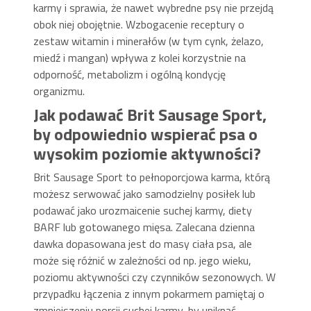
karmy i sprawia, że nawet wybredne psy nie przejdą
obok niej obojętnie. Wzbogacenie receptury o
zestaw witamin i minerałów (w tym cynk, żelazo,
miedź i mangan) wpływa z kolei korzystnie na
odporność, metabolizm i ogólną kondycję
organizmu.
Jak podawać Brit Sausage Sport,
by odpowiednio wspierać psa o
wysokim poziomie aktywności?
Brit Sausage Sport to pełnoporcjowa karma, którą
możesz serwować jako samodzielny posiłek lub
podawać jako urozmaicenie suchej karmy, diety
BARF lub gotowanego mięsa. Zalecana dzienna
dawka dopasowana jest do masy ciała psa, ale
może się różnić w zależności od np. jego wieku,
poziomu aktywności czy czynników sezonowych. W
przypadku łączenia z innym pokarmem pamiętaj o
zmniejszeniu porcji suchej karmy, by uniknąć