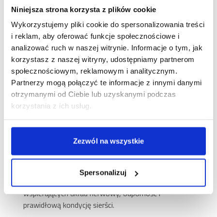
większej ilości kalorii, ale przede wszystkim lepszej
Niniejsza strona korzysta z plików cookie
jakości składników. W jaki sposób możesz mu to
Wykorzystujemy pliki cookie do spersonalizowania treści
zapewnić? Sięgając po Brit Sausage Sport! Ta
i reklam, aby oferować funkcje społecznościowe i
pełnoporcjowa karma mokra z wołowiną i rybą
analizować ruch w naszej witrynie. Informacje o tym, jak
powstała właśnie po to, by wspierać bardzo
korzystasz z naszej witryny, udostępniamy partnerom
aktywne czworonogi i zaspokajać ich wyjątkowe
społecznościowym, reklamowym i analitycznym.
wymagania żywieniowe.
Partnerzy mogą połączyć te informacje z innymi danymi
Wołowina i ryba – bogactwo
otrzymanymi od Ciebie lub uzyskanymi podczas
niezbędnego białka i tłuszczów
korzystania z ich usług.
W składzie Brit Sausage Sport znajdziesz aż 85%
wołowiny – mięso, wątróbkę i serca – czyli bogate
Zezwól na wszystkie
źródło wysokiej jakości białka zwierzęcego,
idealnego do budowy i utrzymania masy mięśniowej.
Dodatek 10% ryby dostarcza z kolei cennych
Spersonalizuj
nienasyconych kwasów tłuszczowych Omega-3,
wspierających układ nerwowy, odporność i
prawidłową kondycję sierści.