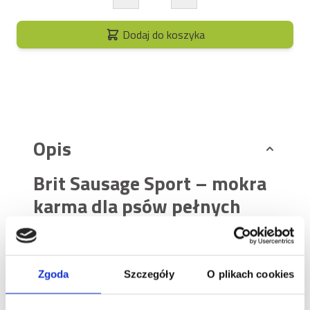
Dodaj do koszyka
Opis
Brit Sausage Sport – mokra
karma dla psów pełnych
energii
Aktywny pies – niezależnie od tego, czy
towarzyszy Ci podczas długich biegów, trenuje
Zgoda
Szczegóły
O plikach cookies
agility, uczy się posłuszeństwa czy po prostu ma w
sobie mnóstwo energii – potrzebuje nie tylko