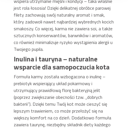
wspiera utrzymanie mięśni i kondycji – taka właśnie
jest rola łososia! Dzięki delikatnej obróbce parowej
filety zachowują swój naturalny aromat i smak,
który zadowoli nawet najbardziej wybrednych kocich
smakoszy. Co więcej, karma nie zawiera soi, a także
sztucznych konserwantów, barwników i aromatów,
co również minimalizuje ryzyko wystąpienia alergii u
Twojego pupila.
Inulina i tauryna – naturalne
wsparcie dla samopoczucia kota
Formuła karmy została wzbogacona o inulinę –
prebiotyk wspierający układ pokarmowy i
utrzymujący prawidłową florę bakteryjną jelit
(poprzez zwiększanie obecności tzw. „dobrych
bakterii”). Dzięki temu Twój kot może cieszyć się
lepszym trawieniem, co może przełożyć się na
większy komfort na co dzień. Dodatkowo formuła
zawiera taurynę, niezbędny składnik diety każdego