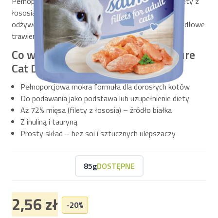
Pełnoporcjowa karma mokra dla kotów. Delikatne filety z
łososia w galaretce. Z niezbędnymi składnikami
odżywczymi, minerałami i witaminami. Wspiera prawidłowe
trawienie, odporność i pracę serca.
Co wyróżnia Brit Premium by Nature
Cat Delicate Fillets in Jelly?
Pełnoporcjowa mokra formuła dla dorosłych kotów
Do podawania jako podstawa lub uzupełnienie diety
Aż 72% mięsa (filety z łososia) – źródło białka
Z inuliną i tauryną
Prosty skład – bez soi i sztucznych ulepszaczy
85g
DOSTĘPNE
2,56 zł
-20%