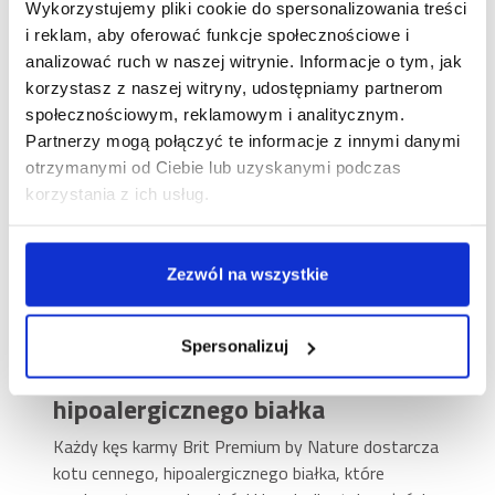
Wykorzystujemy pliki cookie do spersonalizowania treści
dla Twojego pupila
i reklam, aby oferować funkcje społecznościowe i
analizować ruch w naszej witrynie. Informacje o tym, jak
Wsparcie codziennej kondycji oraz wyjątkowy smak
korzystasz z naszej witryny, udostępniamy partnerom
mogą iść ze sobą w parze – szczególnie, gdy chodzi
społecznościowym, reklamowym i analitycznym.
o dietę Twojego kociego przyjaciela! Jeśli właśnie to
Partnerzy mogą połączyć te informacje z innymi danymi
chcesz mu zapewnić, sięgnij po pełnoporcjową,
otrzymanymi od Ciebie lub uzyskanymi podczas
mokrą karmę Brit Premium by Nature Cat Delicate
korzystania z ich usług.
Fillets in Jelly z łososiem. Soczyste filety w
galaretce zachwycają smakiem, a starannie
dobrane, limitowane składniki pomagają każdego
Zezwól na wszystkie
dnia dbać o odpowiednie samopoczucie. Bo Twój
kot na to właśnie zasługuje!
Filety mięsne z łososiem – dla
Spersonalizuj
cennego źródła wartościowego i
hipoalergicznego białka
Każdy kęs karmy Brit Premium by Nature dostarcza
kotu cennego, hipoalergicznego białka, które