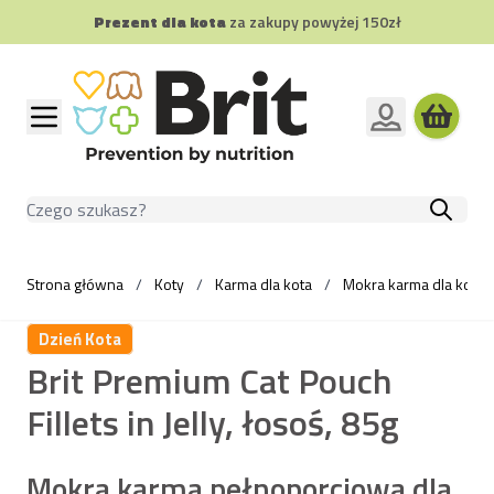
Prezent dla kota
za zakupy powyżej 150zł
Przejdź do treści
Szukaj
Strona główna
/
Koty
/
Karma dla kota
/
Mokra karma dla kota
Dzień Kota
Brit Premium Cat Pouch
Fillets in Jelly, łosoś, 85g
Mokra karma pełnoporcjowa dla