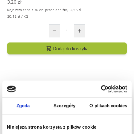
3,20 zł
Najniższa cena z 30 dni przed obniżką:
2,56 zł
30,12 zł
/ KG
Dodaj do koszyka
Opis
Zgoda
Szczegóły
O plikach cookies
Brit Premium by Nature Cat
Delicate Fillets in Jelly –
Niniejsza strona korzysta z plików cookie
pełnowartościowy posiłek