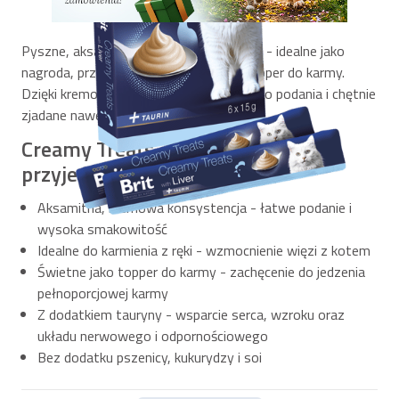
Pyszne, aksamitne przysmaki dla kotów - idealne jako
nagroda, przekąska lub aromatyczny topper do karmy.
Dzięki kremowej konsystencji są łatwe do podania i chętnie
zjadane nawet przez wybredne koty.
Creamy Treats - kremowe
przyjemnosci dla kota:
Aksamitna, kremowa konsystencja - łatwe podanie i
wysoka smakowitość
Idealne do karmienia z ręki - wzmocnienie więzi z kotem
Świetne jako topper do karmy - zachęcenie do jedzenia
pełnoporcjowej karmy
Z dodatkiem tauryny - wsparcie serca, wzroku oraz
układu nerwowego i odpornościowego
Bez dodatku pszenicy, kukurydzy i soi