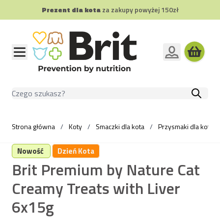
Prezent dla kota
za zakupy powyżej 150zł
Przejdź do treści
Szukaj
Strona główna
/
Koty
/
Smaczki dla kota
/
Przysmaki dla kotów
Nowość
Dzień Kota
Brit Premium by Nature Cat
Creamy Treats with Liver
6x15g