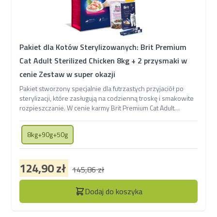
Pakiet dla Kotów Sterylizowanych: Brit Premium
Cat Adult Sterilized Chicken 8kg + 2 przysmaki w
cenie Zestaw w super okazji
Pakiet stworzony specjalnie dla futrzastych przyjaciół po
sterylizacji, które zasługują na codzienną troskę i smakowite
rozpieszczanie. W cenie karmy Brit Premium Cat Adult
Sterilized Chicken znajdziesz także dwa przysmaki –
kremowe Creamy Treats with Liver oraz Functional Snack
8kg+90g+50g
Urinary wspierający układ moczowy kotów
124,90 zł
145,86 zł
Dodaj do koszyka