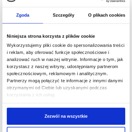
Opis
Brit Premium by Nature Cat Creamy Treats with
Zgoda
Szczegóły
O plikach cookies
Liver
– pyszne, kremowe przysmaki z wątróbką
drobiową dla kotów!
Niniejsza strona korzysta z plików cookie
Creamy Treats
to pyszna przekąska, która
Wykorzystujemy pliki cookie do spersonalizowania treści
doskonale sprawdzi się nie tylko jako uzupełnienie
i reklam, aby oferować funkcje społecznościowe i
codziennej diety, ale także jako aromatyczny topper
analizować ruch w naszej witrynie. Informacje o tym, jak
do karmy dla wymagających kotów. Aksamitna
korzystasz z naszej witryny, udostępniamy partnerom
konsystencja sprawia, że przysmaki są łatwe do
społecznościowym, reklamowym i analitycznym.
podania i chętnie zjadane nawet przez wybredne
Partnerzy mogą połączyć te informacje z innymi danymi
koty.
otrzymanymi od Ciebie lub uzyskanymi podczas
korzystania z ich usług.
Przysmaki można serwować z tubki trzymanej w
dłoni, co sprzyja budowaniu bliskiej relacji ze
Zezwól na wszystkie
zwierzęciem lub bezpośrednio do miski z pokarmem.
W każdym z czterech dostępnych smaków znajduje