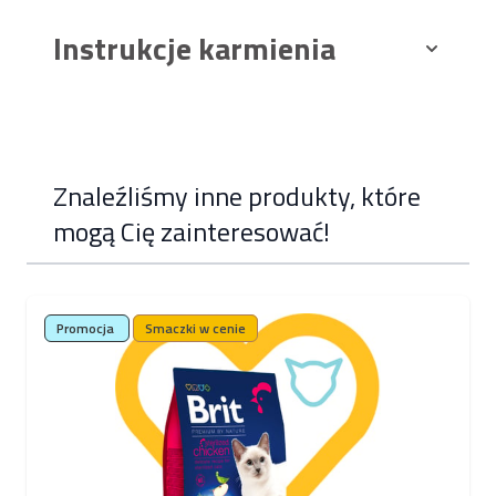
Instrukcje karmienia
Znaleźliśmy inne produkty, które
mogą Cię zainteresować!
Poruszanie się po elementach karuzeli jest możliwe za pomocą k
Naciśnij, aby pominąć karuzelę
Promocja
Smaczki w cenie