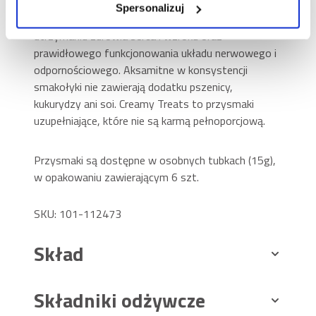
się dodatek tauryny, aminokwasu niezbędnego w
Spersonalizuj
diecie kota. Tauryna odgrywa kluczową rolę w
utrzymaniu zdrowia serca i wzroku oraz
prawidłowego funkcjonowania układu nerwowego i
odpornościowego. Aksamitne w konsystencji
smakołyki nie zawierają dodatku pszenicy,
kukurydzy ani soi. Creamy Treats to przysmaki
uzupełniające, które nie są karmą pełnoporcjową.
Przysmaki są dostępne w osobnych tubkach (15g),
w opakowaniu zawierającym 6 szt.
SKU: 101-112473
Skład
Składniki odżywcze