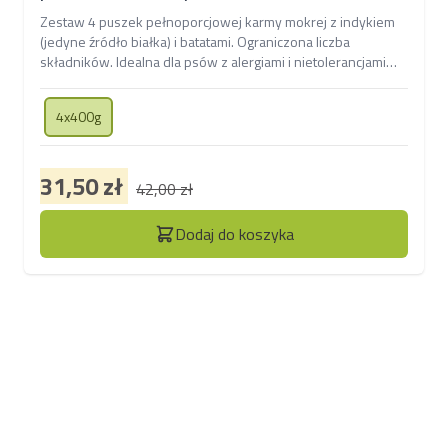
Zestaw 4 puszek pełnoporcjowej karmy mokrej z indykiem
(jedyne źródło białka) i batatami. Ograniczona liczba
składników. Idealna dla psów z alergiami i nietolerancjami
pokarmowymi. Wspiera mięśnie i trawienie.
4x400g
31,50 zł
42,00 zł
Dodaj do koszyka