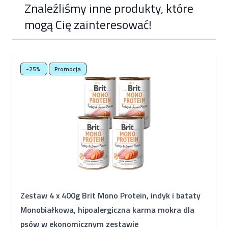
Znaleźliśmy inne produkty, które
mogą Cię zainteresować!
Poruszanie się po elementach karuzeli jest możliwe za pomocą k
Naciśnij, aby pominąć karuzelę
-25%
Promocja
Zestaw 4 x 400g Brit Mono Protein, indyk i bataty
Monobiałkowa, hipoalergiczna karma mokra dla
psów w ekonomicznym zestawie