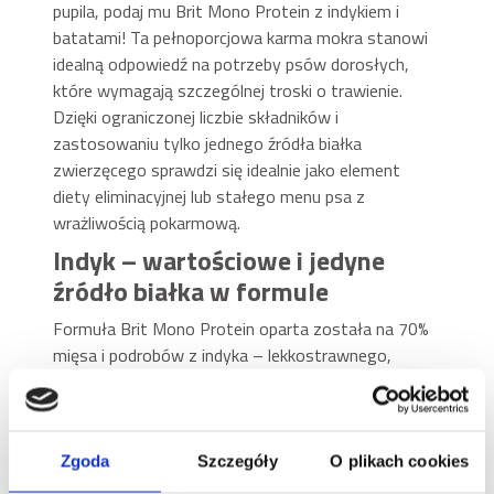
pupila, podaj mu Brit Mono Protein z indykiem i
batatami! Ta pełnoporcjowa karma mokra stanowi
idealną odpowiedź na potrzeby psów dorosłych,
które wymagają szczególnej troski o trawienie.
Dzięki ograniczonej liczbie składników i
zastosowaniu tylko jednego źródła białka
zwierzęcego sprawdzi się idealnie jako element
diety eliminacyjnej lub stałego menu psa z
wrażliwością pokarmową.
Indyk – wartościowe i jedyne
źródło białka w formule
Formuła Brit Mono Protein oparta została na 70%
mięsa i podrobów z indyka – lekkostrawnego,
delikatnego i hipoalergicznego źródła białka
zwierzęcego, które jest doskonale tolerowane
nawet przez najbardziej wrażliwe psy. W połączeniu
z 5% słodkich ziemniaków (batatów), które są
Zgoda
Szczegóły
O plikach cookies
źródłem błonnika i węglowodanów o niskim indeksie