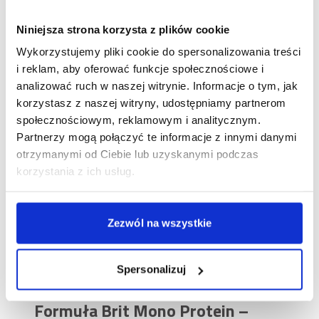
glikemicznym karma wspiera prawidłowe trawienie i
dostarcza energii na cały dzień. Minimalistyczna
Niniejsza strona korzysta z plików cookie
receptura została wzbogacona jedynie o mąkę
Wykorzystujemy pliki cookie do spersonalizowania treści
grochową i lignocelulozę – składniki wpływające
i reklam, aby oferować funkcje społecznościowe i
korzystnie na mikroflorę jelitową.
analizować ruch w naszej witrynie. Informacje o tym, jak
Mokra karma – dla wsparcia
korzystasz z naszej witryny, udostępniamy partnerom
nawodnienia
społecznościowym, reklamowym i analitycznym.
Partnerzy mogą połączyć te informacje z innymi danymi
Wilgotność karmy na poziomie 78% sprawia, że
otrzymanymi od Ciebie lub uzyskanymi podczas
formuła skutecznie wspiera codzienne nawodnienie
korzystania z ich usług.
psa, zwłaszcza jeśli jest traktowana jako dodatek
do suchego granulatu. Odpowiedni poziom
nawodnienia wspomaga z kolei pracę nerek i całego
Zezwól na wszystkie
układu moczowego. Co więcej, dzięki takiej
konsystencji jest łatwa do zjedzenia nawet dla
seniorów czy psów z problemami
Spersonalizuj
stomatologicznymi.
Formuła Brit Mono Protein –