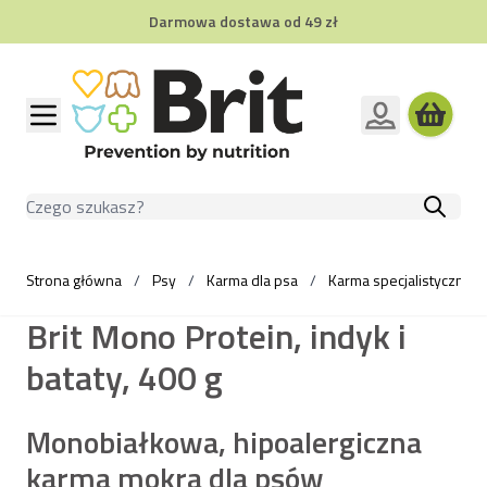
Darmowa dostawa od 49 zł
Przejdź do treści
Szukaj
Strona główna
/
Psy
/
Karma dla psa
/
Karma specjalistyczna d
Brit Mono Protein, indyk i
bataty, 400 g
Monobiałkowa, hipoalergiczna
karma mokra dla psów