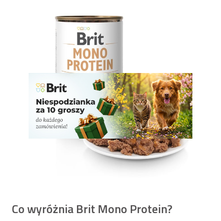
Pełnoporcjowa karma mokra z indykiem (jedyne źródło
białka) i batatami. Ograniczona liczba składników. Idealna
dla psów z alergiami i nietolerancjami pokarmowymi.
Wspiera mięśnie i trawienie.
Co wyróżnia Brit Mono Protein?