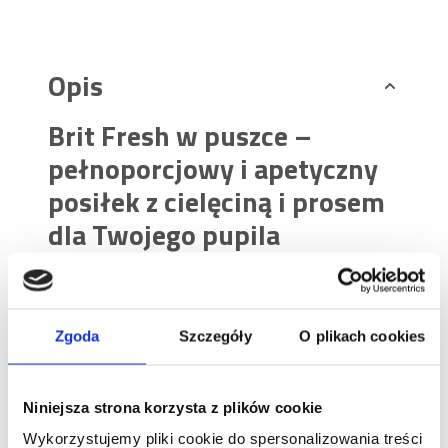
Opis
Brit Fresh w puszce –
pełnoporcjowy i apetyczny
posiłek z cielęciną i prosem
dla Twojego pupila
Twój pies to najlepszy przyjaciel i wierny towarzysz
dnia codziennego? Podziękuj mu za bezgraniczne
oddanie i lojalność, dostarczając wartościowy oraz
Zgoda
Szczegóły
O plikach cookies
pyszny posiłek! Brit Fresh z cielęciną i prosem w
puszce to idealna propozycja dla właścicieli, którzy
chcą zaoferować swojemu psu coś więcej niż
Niniejsza strona korzysta z plików cookie
zwykły posiłek. Ta pełnowartościowa, zbilansowana
karma mokra jest wolna od glutenu, soi, GMO,
Wykorzystujemy pliki cookie do spersonalizowania treści