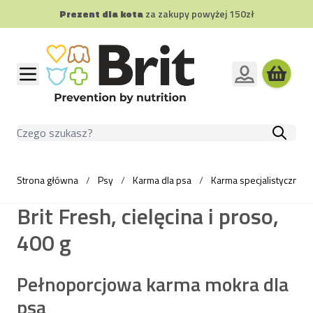
Prezent dla kota
za zakupy powyżej 150zł
Przejdź do treści
Szukaj
Strona główna
/
Psy
/
Karma dla psa
/
Karma specjalistyczna d
Brit Fresh, cielęcina i proso,
400 g
Pełnoporcjowa karma mokra dla
psa