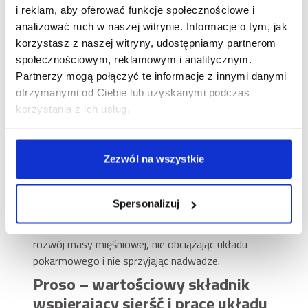
konserwantów i sztucznych barwników – została
i reklam, aby oferować funkcje społecznościowe i
przygotowana tylko z naturalnych składników
analizować ruch w naszej witrynie. Informacje o tym, jak
pochodzących z lokalnych źródeł.
korzystasz z naszej witryny, udostępniamy partnerom
społecznościowym, reklamowym i analitycznym.
Cielęcina – smakowite źródło
Partnerzy mogą połączyć te informacje z innymi danymi
białka o wysokiej wartości
otrzymanymi od Ciebie lub uzyskanymi podczas
odżywczej
korzystania z ich usług.
Podstawę formuły Brit Fresh stanowi cielęcina
(45%), czyli jeden z najbardziej wartościowych
Zezwól na wszystkie
składników, jaki możesz zaoferować swojemu psu!
Jej delikatny smak przyciąga nawet najbardziej
wybrednych pupili, a wysoka zawartość białka (przy
Spersonalizuj
jednocześnie niskiej ilości tłuszczów) sprawia, że
idealnie sprawdza się w codziennej diecie. Wspiera
rozwój masy mięśniowej, nie obciążając układu
pokarmowego i nie sprzyjając nadwadze.
Proso – wartościowy składnik
wspierający sierść i pracę układu