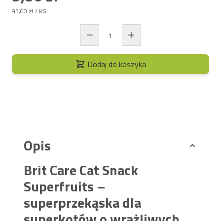
93,00 zł
/ KG
Dodaj do koszyka
Opis
Brit Care Cat Snack
Superfruits –
superprzekąska dla
superkotów o wrażliwych