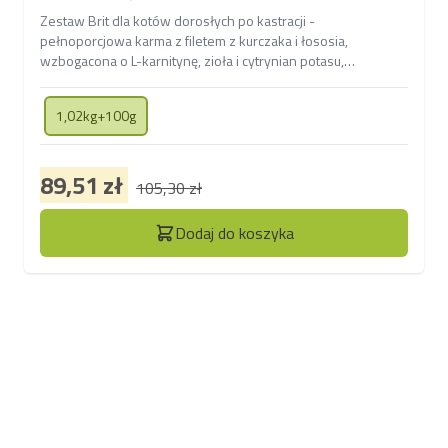
kastracji oraz hipoalergiczny przysmak
Zestaw Brit dla kotów dorosłych po kastracji -
pełnoporcjowa karma z filetem z kurczaka i łososia,
wzbogacona o L-karnitynę, zioła i cytrynian potasu,
wspierająca układ moczowy, kontrolę masy ciała i zdrowie
stawów, w duecie z bezzbożowym, hipoalergicznym
1,02kg+100g
przysmakiem na bazie białka owadów, bogatym w witaminy i
nienasycone kwasy tłuszczowe, idealnym dla kotów z
wrażliwym układem pokarmowym.
89,51 zł
105,30 zł
Dodaj do koszyka