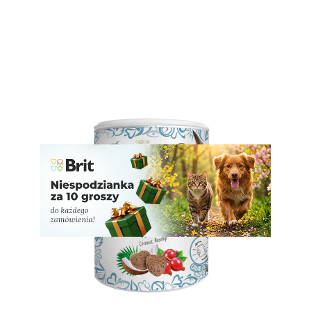
Bezzbożowy przysmak dla dorosłych kotów na bazie białka
owadów. Hipoalergiczna formuła stworzona z myślą o
zwierzętach z nietolerancjami pokarmowymi – bogata w
witaminy i nienasycone kwasy tłuszczowe.