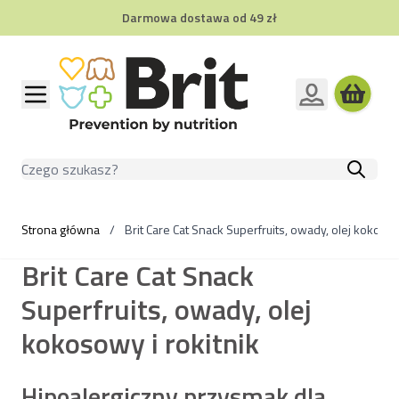
Darmowa dostawa od 49 zł
Przejdź do treści
Szukaj
Strona główna
/
Brit Care Cat Snack Superfruits, owady, olej kokos
Brit Care Cat Snack
Superfruits, owady, olej
kokosowy i rokitnik
Hipoalergiczny przysmak dla