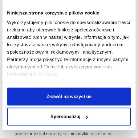
dla nas problemu! W przysmakach Brit Care Cat
Snack Superfruit białko drobiowe zostało
Niniejsza strona korzysta z plików cookie
zastąpione tym pochodzącym z owadów. To nie
tylko hipoalergiczny, ale i zrównoważony składnik,
Wykorzystujemy pliki cookie do spersonalizowania treści
który generuje o wiele niższy ślad węglowy niż w
i reklam, aby oferować funkcje społecznościowe i
przypadku hodowli i produkcji czerwonego mięsa.
analizować ruch w naszej witrynie. Informacje o tym, jak
Białko owadów doskonale stabilizuje również
korzystasz z naszej witryny, udostępniamy partnerom
mikrobiom przewodu pokarmowego.
społecznościowym, reklamowym i analitycznym.
Partnerzy mogą połączyć te informacje z innymi danymi
Wysoko przyswajalna witamina C
otrzymanymi od Ciebie lub uzyskanymi podczas
– dzika róża
korzystania z ich usług.
Owocowy dodatek w przysmaku dla kota?
Zapewniamy, że Twój pupil obliże się ze smakiem!
Jednak owoce dzikiej róży nie służą tu wyłącznie
Zezwól na wszystkie
pieszczeniu kubków smakowych. To jedno z
najbogatszych źródeł wysoko przyswajalnej
Spersonalizuj
witaminy C, która jest istotna również w kociej
diecie. Do jego zalet należy również pobudzanie
przemiany materii, co jest niezwykle istotne w