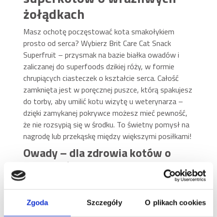
żołądkach
Masz ochotę poczęstować kota smakołykiem
prosto od serca? Wybierz Brit Care Cat Snack
Superfruit – przysmak na bazie białka owadów i
zaliczanej do superfoods dzikiej róży, w formie
chrupiących ciasteczek o kształcie serca. Całość
zamknięta jest w poręcznej puszce, którą spakujesz
do torby, aby umilić kotu wizytę u weterynarza –
dzięki zamykanej pokrywce możesz mieć pewność,
że nie rozsypią się w środku. To świetny pomysł na
nagrodę lub przekąskę między większymi posiłkami!
Owady – dla zdrowia kotów o
skłonnościach do alergii
Często zdarza się, że koty z alergiami i
nietolerancjami pokarmowymi nie mogą jeść
Zgoda
Szczegóły
O plikach cookies
kurczaka – stworzenie takich przekąsek nie stanowi