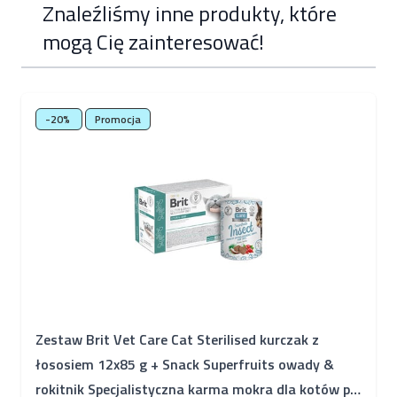
Znaleźliśmy inne produkty, które
mogą Cię zainteresować!
Poruszanie się po elementach karuzeli jest możliwe za pomocą k
Naciśnij, aby pominąć karuzelę
-20%
Promocja
Zestaw Brit Vet Care Cat Sterilised kurczak z
łososiem 12x85 g + Snack Superfruits owady &
rokitnik Specjalistyczna karma mokra dla kotów po