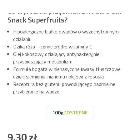
Co wyróżnia przysmak Brit Care Cat
Snack Superfruits?
Hipoalergiczne białko owadów o wszechstronnym
działaniu
Dzika róża – cenne źródło witaminy C
Olej kokosowy działający antybakteryjnie i
przyspieszający metabolizm
Formuła bogata w nienasycone kwasy tłuszczowe
dzięki siemieniu lnianemu i olejowi z łososia
Receptura bez glutenu powodującego nadmierne
przybieranie na wadze
100g
DOSTĘPNE
9,30 zł