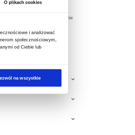
O plikach cookies
ized?
dnak stosować także jako urozmaicenie
ejsze informacje na ten temat
gę i stopień aktywności. Oprócz
ołecznościowe i analizować
. By zachować jej świeżość,
artnerom społecznościowym,
anymi od Ciebie lub
ezwól na wszystkie