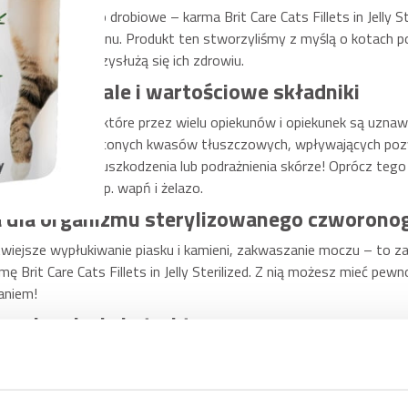
ielbiają mięso drobiowe – karma Brit Care Cats Fillets in Jelly Ster
ie pysznego bulionu. Produkt ten stworzyliśmy z myślą o kotach po 
które najlepiej przysłużą się ich zdrowiu.
ko smaczne, ale i wartościowe składniki
dyk oraz kaczka, które przez wielu opiekunów i opiekunek są uzna
orą dawkę nienasyconych kwasów tłuszczowych, wpływających pozyt
onej, odpornej na uszkodzenia lub podrażnienia skórze! Oprócz tego
totne minerały, np. wapń i żelazo.
a dla organizmu sterylizowanego czworono
atwiejsze wypłukiwanie piasku i kamieni, zakwaszanie moczu – to za
ę Brit Care Cats Fillets in Jelly Sterilized. Z nią możesz mieć pe
aniem!
 marchewka i ekstrakt z rozmarynu
terylizowanego kota? Oczywiście błonnik i ekstrakty wspomagające
poty)! Za ich dostarczenie do organizmu odpowiadają dwa roślinne