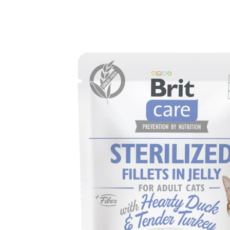
Opis
Brit Care Cat Fillets
podniebienia