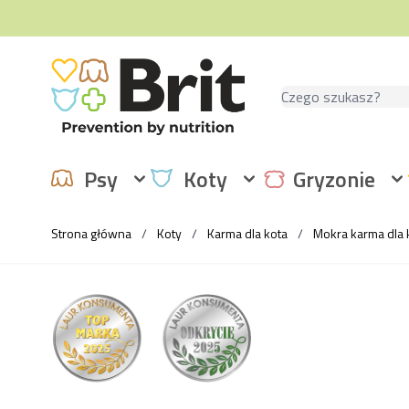
Przejdź do treści
Szukaj
Psy
Koty
Gryzonie
Strona główna
/
Koty
/
Karma dla kota
/
Mokra karma dla 