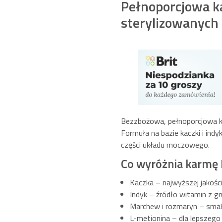
Pełnoporcjowa k
sterylizowanych
Bezzbożowa, pełnoporcjowa ka
Formuła na bazie kaczki i indy
części układu moczowego.
Co wyróżnia karmę Bri
Kaczka – najwyższej jakośc
Indyk – źródło witamin z g
Marchew i rozmaryn – smak
L-metionina – dla lepszego