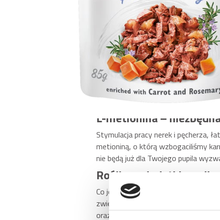
Mamy tu coś dla czworonogów, które uw
indyka, zanurzone w galaretce na baz
względu uzupełniliśmy go o składniki, 
Kaczka i indyk – nie tyl
Sercem smaku karmy Brit Care jest in
rodzaje drobiu. Mięso to zawiera sp
poznasz po lśniącej sierści i wzmocni
witaminy z grupy B, białko, a także is
L-metionina – niezbędn
Stymulacja pracy nerek i pęcherza, ł
metioniną, o którą wzbogaciliśmy karm
nie będą już dla Twojego pupila wyzw
Roślinne dodatki, czyli
Co jeszcze liczy się w jadłospisie s
zwierzęta po kastracji mogą mieć kło
oraz aromatyczny rozmaryn.