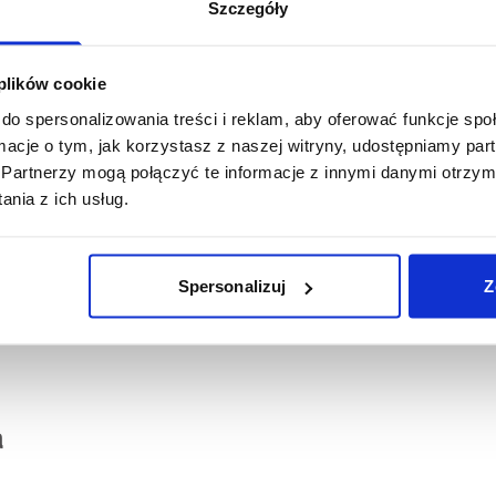
Szczegóły
u karmę Brit Care Cat Fillets in Jelly Steril
ized o smaku indyka i kaczki to produkt pełnoporcjowy. Możesz go je
 plików cookie
powiednie proporcje, aby uniknąć nadwyżki kalorycznej. Najważni
erając odpowiednią porcję dla pupila, weź pod uwagę jego wiek, wa
do spersonalizowania treści i reklam, aby oferować funkcje sp
ej wody. Karma najlepiej smakuje podana w temperaturze pokojowej
ormacje o tym, jak korzystasz z naszej witryny, udostępniamy p
 i chłodnym miejscu. Po otwarciu przechowuj w lodówce.
Partnerzy mogą połączyć te informacje z innymi danymi otrzym
nia z ich usług.
Spersonalizuj
Z
a