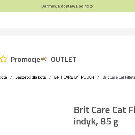
Darmowa dostawa od 49 zł
Promocje
OUTLET
kota
/
Saszetki dla kota
/
BRIT CARE CAT POUCH
/
Brit Care Cat Fill
Brit Care Cat Fi
indyk, 85 g