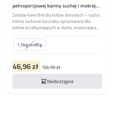
pełnoporcjowej karmy suchej i mokrej
dla kotów dorosłych
Zestaw karm Brit dla kotów dorosłych – sucha
karma na bazie kurczaka, opracowana dla
kotów przebywających w domu, wspierająca
zdrowe trawienie i odporność, oraz mokra
karma bezzbożowa z kaczką i indykiem,
1,5kg+4x85g
dedykowana kotom po sterylizacji, dbająca o
prawidłowe funkcjonowanie układu
moczowego.
46,96 zł
58,70 zł
Niedostępne