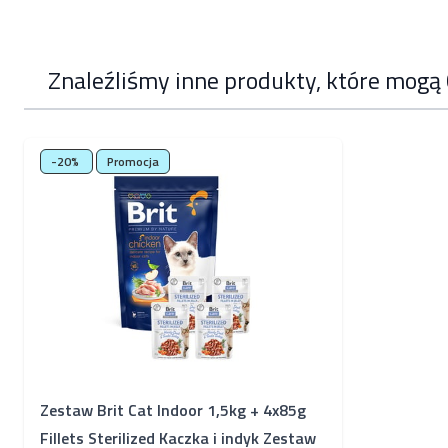
Znaleźliśmy inne produkty, które mogą 
Poruszanie się po elementach karuzeli jest możliwe za pomocą k
Naciśnij, aby pominąć karuzelę
-20%
Promocja
Zestaw Brit Cat Indoor 1,5kg + 4x85g
Fillets Sterilized Kaczka i indyk Zestaw