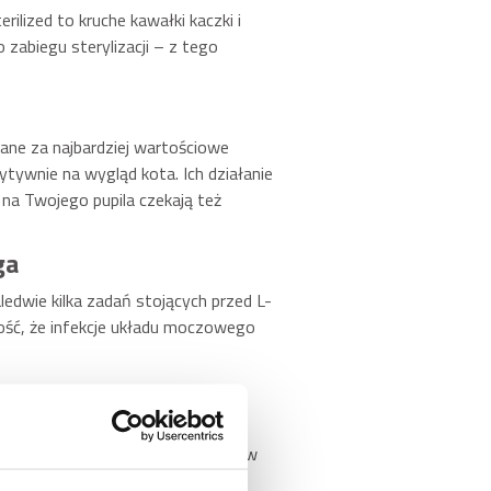
ilized to kruche kawałki kaczki i
zabiegu sterylizacji – z tego
wane za najbardziej wartościowe
ywnie na wygląd kota. Ich działanie
 na Twojego pupila czekają też
ga
ledwie kilka zadań stojących przed L-
wność, że infekcje układu moczowego
 szybki metabolizm (z którym
 składniki – pełna witamin marchew