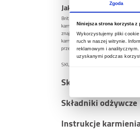
Zgoda
Jak najlepiej podawać kot
Brit Care Cat Fillets in Jelly Steril
Niniejsza strona korzysta z
karmy bytowej – zachowaj wówczas od
znajdziesz w tabeli dawkowania. Wybi
Wykorzystujemy pliki cookie 
karmy zapewnij kotu dostęp do śwież
ruch w naszej witrynie. Inf
przechowuj ją w zacienionym, suchym
reklamowym i analitycznym. 
uzyskanymi podczas korzysta
SKU: 104-100532
Skład
Składniki odżywcze
Instrukcje karmieni