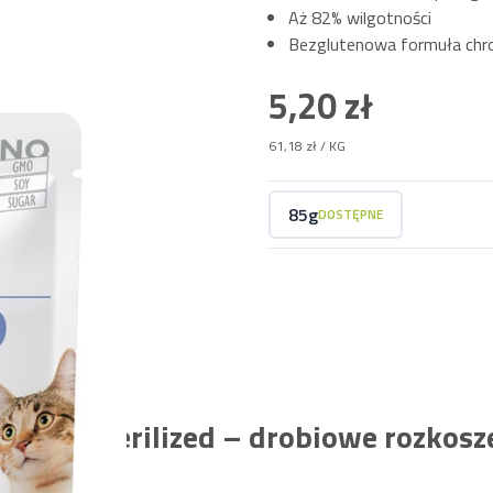
Aż 82% wilgotności
Bezglutenowa formuła chro
5,20 zł
61,18 zł
/ KG
85g
DOSTĘPNE
 in Jelly Sterilized – drobiowe rozkos