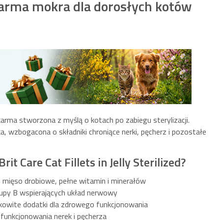
arma mokra dla dorosłych kotów
rma stworzona z myślą o kotach po zabiegu sterylizacji.
ka, wzbogacona o składniki chroniące nerki, pęcherz i pozostałe
t Care Cat Fillets in Jelly Sterilized?
i mięso drobiowe, pełne witamin i minerałów
rupy B wspierających układ nerwowy
owite dodatki dla zdrowego funkcjonowania
 funkcjonowania nerek i pęcherza