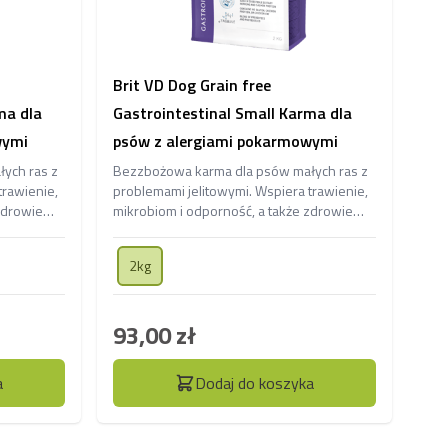
Brit VD Dog Grain free
ma dla
Gastrointestinal Small Karma dla
wymi
psów z alergiami pokarmowymi
ych ras z
Bezzbożowa karma dla psów małych ras z
trawienie,
problemami jelitowymi. Wspiera trawienie,
zdrowie
mikrobiom i odporność, a także zdrowie
trawnej
skóry i jelit, dostarczając lekkostrawnej
energii.
2kg
93,00 zł
a
Dodaj do koszyka