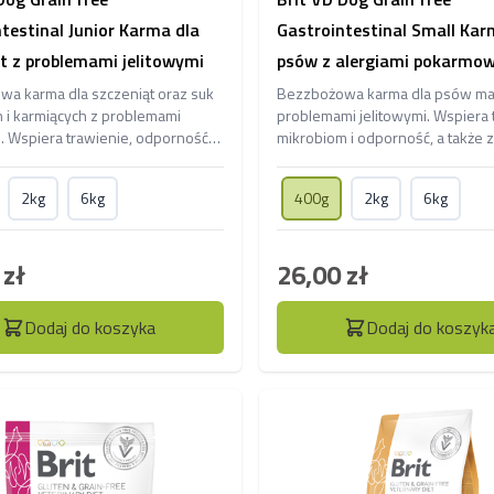
testinal Junior Karma dla
Gastrointestinal Small Kar
t z problemami jelitowymi
psów z alergiami pokarmo
a karma dla szczeniąt oraz suk
Bezzbożowa karma dla psów mał
h i karmiących z problemami
problemami jelitowymi. Wspiera 
i. Wspiera trawienie, odporność i
mikrobiom i odporność, a także 
ję stolca, dostarczając energii
skóry i jelit, dostarczając lekkos
ego rozwoju.
energii.
2kg
6kg
400g
2kg
6kg
 zł
26,00 zł
Dodaj do koszyka
Dodaj do koszyk