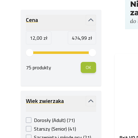
Przejdź do listy produktów
Cena
filter
Minimum value
Maksymalna wartość
12,00 zł
474,99 zł
75 produkty
OK
Wiek zwierzaka
filter
products available
Dorosły (Adult)
(
71
)
products available
Starszy (Senior)
(
41
)
products available
Szczenięta i młode psy
(
21
)
Brit VD 