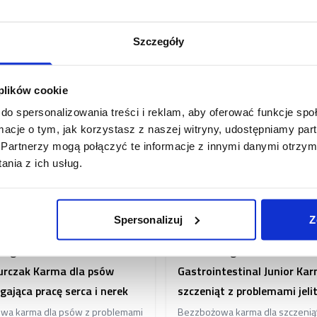
Dodaj do koszyka
Dodaj do koszyk
Szczegóły
 plików cookie
do spersonalizowania treści i reklam, aby oferować funkcje sp
ormacje o tym, jak korzystasz z naszej witryny, udostępniamy p
Partnerzy mogą połączyć te informacje z innymi danymi otrzym
nia z ich usług.
Spersonalizuj
Z
Dog Grain free Cardio –
Brit VD Dog Grain free
kurczak Karma dla psów
Gastrointestinal Junior Kar
ająca pracę serca i nerek
szczeniąt z problemami jel
wa karma dla psów z problemami
Bezzbożowa karma dla szczeniąt