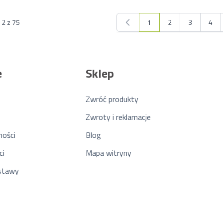
12
z
75
1
2
3
4
Aktualnie czytasz stronę
Strona
Strona
Stro
e
Sklep
Zwróć produkty
Zwroty i reklamacje
ności
Blog
ci
Mapa witryny
ostawy