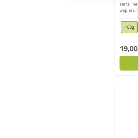
serca i ne
wspiera m
nerek, po
działa pr
400g
19,00