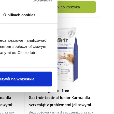
a
Dodaj do koszyka
O plikach cookies
ołecznościowe i analizować
artnerom społecznościowym,
anymi od Ciebie lub
ezwól na wszystkie
Brit VD Dog Grain free
ma dla
Gastrointestinal Junior Karma dla
itowymi
szczeniąt z problemami jelitowymi
 oraz suk
Bezzbożowa karma dla szczeniąt oraz suk