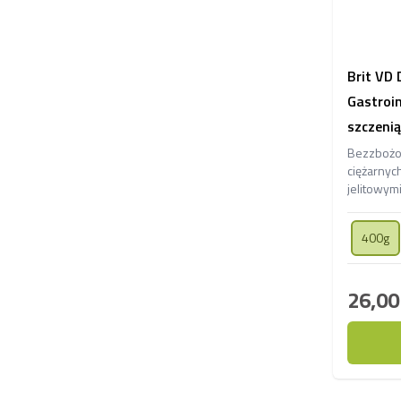
Brit VD 
Gastroin
szczenią
Bezzbożow
ciężarnyc
jelitowym
konsystenc
do zdrow
400g
26,00