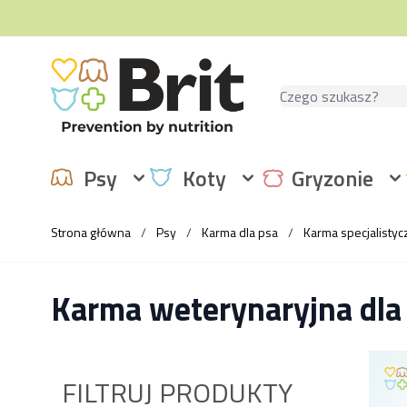
Przejdź do treści
Szukaj
Psy
Koty
Gryzonie
Strona główna
/
Psy
/
Karma dla psa
/
Karma specjalistyc
Karma weterynaryjna dla
FILTRUJ PRODUKTY