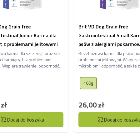
Dog Grain free
Brit VD Dog Grain free
testinal Junior Karma dla
Gastrointestinal Small Kar
t z problemami jelitowymi
psów z alergiami pokarmo
a karma dla szczeniąt oraz suk
Bezzbożowa karma dla psów mał
h i karmiących z problemami
problemami jelitowymi. Wspiera 
i. Wspiera trawienie, odporność i
mikrobiom i odporność, a także 
ję stolca, dostarczając energii
skóry i jelit, dostarczając lekkos
ego rozwoju.
energii.
400g
 zł
26,00 zł
Dodaj do koszyka
Dodaj do koszyk