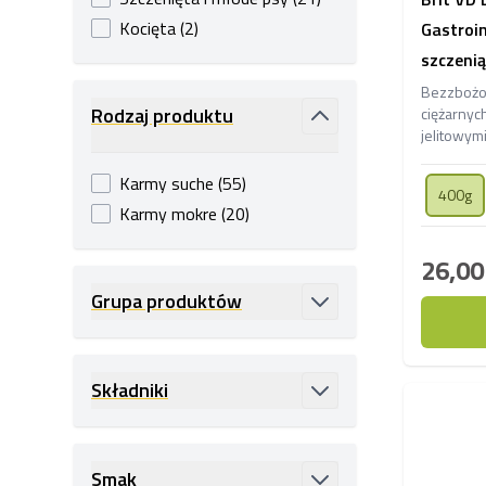
products available
Kocięta
(
2
)
Gastroin
szczenią
Bezzbożow
Rodzaj produktu
ciężarnyc
jelitowym
filter
konsystenc
do zdrow
products available
Karmy suche
(
55
)
400g
products available
Karmy mokre
(
20
)
26,00
Grupa produktów
filter
Składniki
filter
Smak