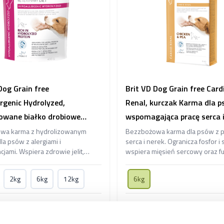
Dog Grain free
Brit VD Dog Grain free Card
rgenic Hydrolyzed,
Renal, kurczak Karma dla 
zowane białko drobiowe
wspomagająca pracę serca i
la psów z alergiami
wa karma z hydrolizowanym
Bezzbożowa karma dla psów z 
la psów z alergiami i
serca i nerek. Ogranicza fosfor i 
owymi
cjami. Wspiera zdrowie jelit,
wspiera mięsień sercowy oraz fu
 oraz kondycję skóry i sierści,
nerek, poprawia trawienie i odp
ąc ryzyko reakcji alergicznych.
działa przeciwzapalnie i ochronn
2kg
6kg
12kg
6kg
 zł
222,00 zł