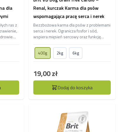
ma dla
Renal, kurczak Karma dla psów
wymi
wspomagająca pracę serca i nerek
ych ras z
Bezzbożowa karma dla psów z problemami
trawienie,
serca i nerek. Ogranicza fosfor i sód,
zdrowie
wspiera mięsień sercowy oraz funkcję
trawnej
nerek, poprawia trawienie i odporność,
działa przeciwzapalnie i ochronnie.
400g
2kg
6kg
19,00 zł
a
Dodaj do koszyka