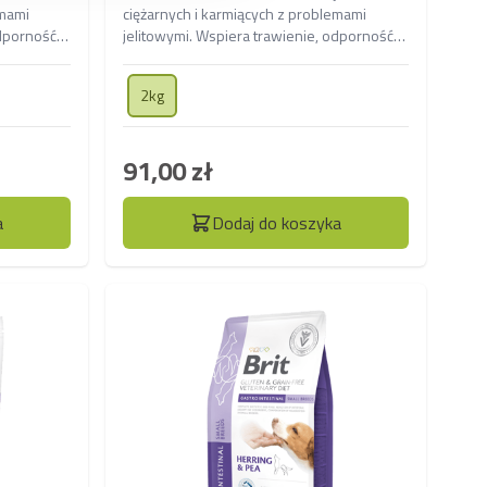
emami
ciężarnych i karmiących z problemami
dporność i
jelitowymi. Wspiera trawienie, odporność i
 energii
konsystencję stolca, dostarczając energii
do zdrowego rozwoju.
2kg
91,00 zł
a
Dodaj do koszyka