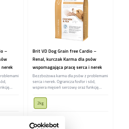
io –
Brit VD Dog Grain free Cardio –
psów
Renal, kurczak Karma dla psów
 nerek
wspomagająca pracę serca i nerek
problemami
Bezzbożowa karma dla psów z problemami
sód,
serca i nerek. Ogranicza fosfor i sód,
nkcję
wspiera mięsień sercowy oraz funkcję
orność,
nerek, poprawia trawienie i odporność,
ie.
działa przeciwzapalnie i ochronnie.
2kg
85,00 zł