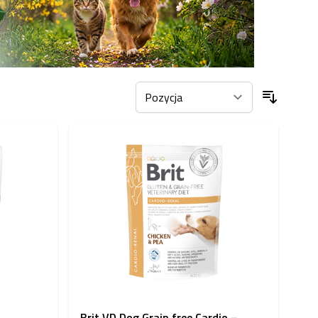
Brit VD Dog Grain free Cardio –