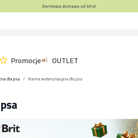
Darmowa dostawa od 49 zł
Promocje
OUTLET
zna dla psa
/
Karma weterynaryjna dla psa
 psa