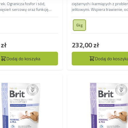
rek. Ogranicza fosfor i sód,
ciężarnych i karmiących z probl
ięsień sercowy oraz funkcję
jelitowymi. Wspiera trawienie, o
prawia trawienie i odporność,
konsystencję stolca, dostarczając
zeciwzapalnie i ochronnie.
do zdrowego rozwoju.
6kg
 zł
232,00 zł
Dodaj do koszyka
Dodaj do koszyk